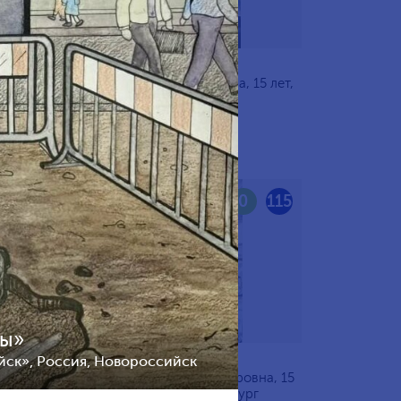
5 лет,
Пятыгина Мария Сергеевна, 15 лет,
Россия, Санкт-Петербург
117
0
115
бы»
йск», Россия, Новороссийск
 лет,
Исаева Варвара Александровна, 15
лет, Россия, Санкт-Петербург