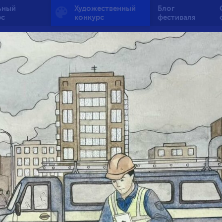
ьный
Художественный
Блог
рс
конкурс
фестиваля
дни и праздники газо
службы
от 15 до 18 лет
3
122
0