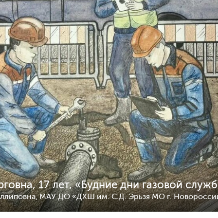
ва Дарья Сергеевна, 15 лет,
Царева Варвара Андреевна, 1
я, Домодедово
Россия, Санкт-Петербург
3
118
4
говна, 17 лет, «Будние дни газовой служ
иллиповна, МАУ ДО «ДХШ им. С.Д. Эрьзя МО г. Новоросси
ова Ирина Сергеевна, 18 лет,
Попова Ксения Витальевна, 17
, поселок Отрадное
Россия, Смоленск