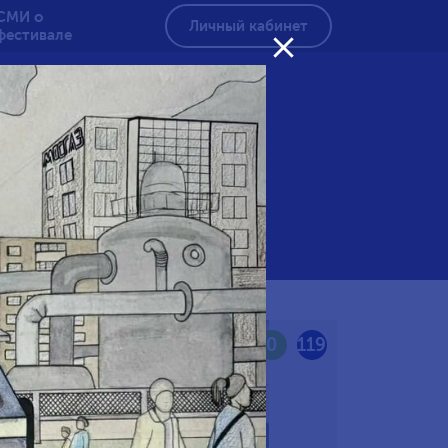
СМИ о
Личный кабинет
фестивале

вой
120
0
119