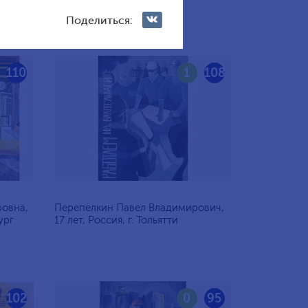
Поделиться:
110
1
108
овна,
Перепёлкин Павел Владимирович,
ург
17 лет, Россия, г. Тольятти
102
0
95