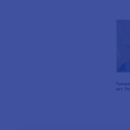
Пинжа
лет, Р