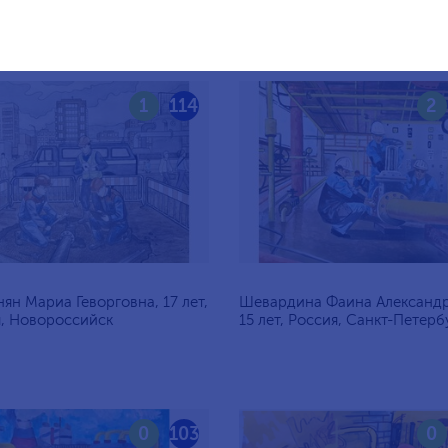
1
114
2
ян Мариа Геворговна, 17 лет,
Шевардина Фаина Александр
, Новороссийск
15 лет, Россия, Санкт-Петерб
0
103
0