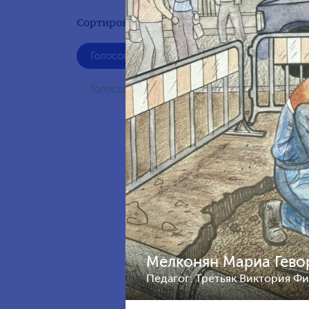
Сортировать по результату:
Голосование жюри
Тачано
Росси
Голосования зрителей
Мелконян Мариа Гевор
Педагог: Третьяк Виктория Ф
Заграф
Россия