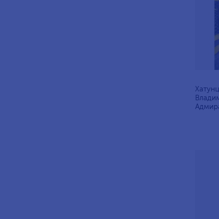
Хатунц
Владим
Адмир