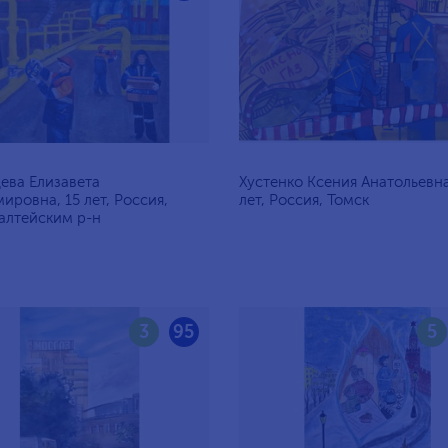
ева Елизавета
Хустенко Ксения Анатольевна
ировна, 15 лет, Россия,
лет, Россия, Томск
алтейским р-н
3
95
5