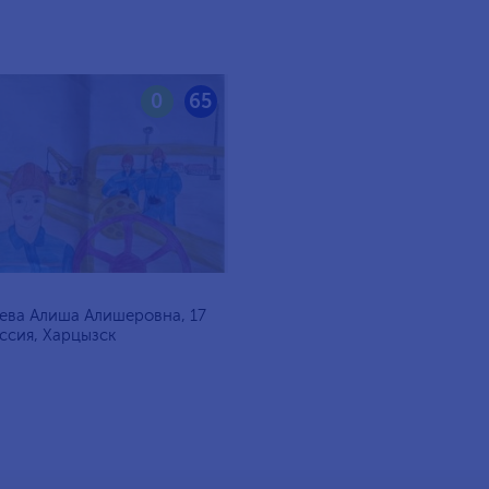
0
65
ева Алиша Алишеровна, 17
оссия, Харцызск