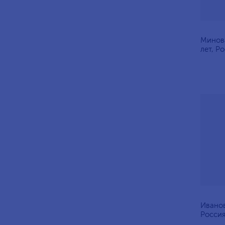
Минова
лет, Р
Иванов
Россия