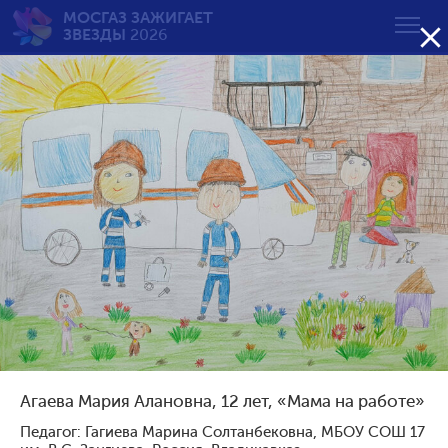
МОСГАЗ ЗАЖИГАЕТ

ЗВЕЗДЫ
2026
Будни и праздники
газовой службы
от 11 до 14 лет
Возрастная группа:
от 7 до 10 лет
от 11 до 14 лет
от 15 до 18 лет
Агаева Мария Алановна, 12 лет, «Мама на работе»
Сортировать по результату:
Педагог: Гагиева Марина Солтанбековна, МБОУ СОШ 17