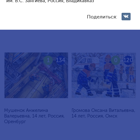
им. В.С. Зангиева, Россия, Владикавказ
Голосование жюри
Поделиться:
Голосования зрителей
1
134
0
120
Мушенок Анжелина
Громова Оксана Витальевна,
Валерьевна, 14 лет, Россия,
14 лет, Россия, Омск
Оренбург