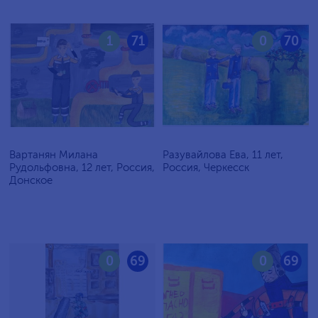
1
71
0
70
Вартанян Милана
Разувайлова Ева, 11 лет,
Рудольфовна, 12 лет, Россия,
Россия, Черкесск
Донское
0
69
0
69