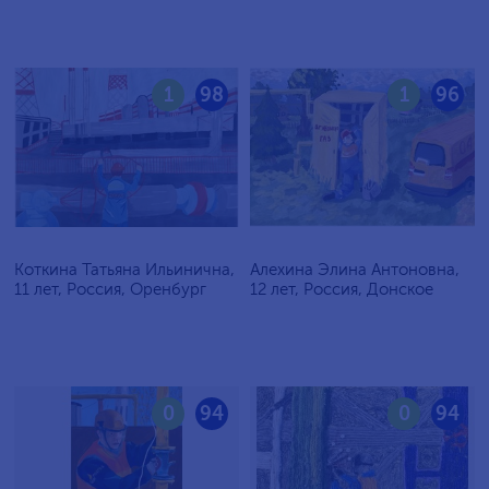
1
98
1
96
Коткина Татьяна Ильинична,
Алехина Элина Антоновна,
11 лет, Россия, Оренбург
12 лет, Россия, Донское
0
94
0
94