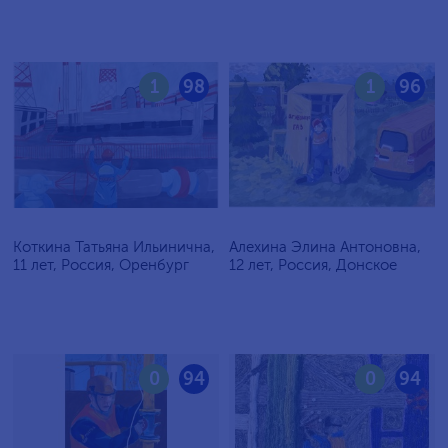
1
98
1
96
Коткина Татьяна Ильинична,
Алехина Элина Антоновна,
11 лет, Россия, Оренбург
12 лет, Россия, Донское
0
94
0
94