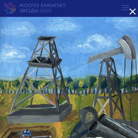
МОСГАЗ ЗАЖИГАЕТ

ЗВЕЗДЫ
2026
Будни и праздники
газовой службы
от 11 до 14 лет
Возрастная группа:
от 7 до 10 лет
от 11 до 14 лет
от 15 до 18 лет
Сортировать по результату: