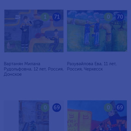
1
71
0
70
Вартанян Милана
Разувайлова Ева, 11 лет,
Рудольфовна, 12 лет, Россия,
Россия, Черкесск
Донское
0
69
0
69