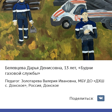
Голосование жюри
Голосования зрителей
1
134
0
120
Белевцева Дарья Денисовна, 13 лет, «Будни
газовой службы»
Педагог: Золотарева Валерия Ивановна, МБУ ДО «ДХШ
с. Донское», Россия, Донское
Мушенок Анжелина
Громова Оксана Витальевна,
Валерьевна, 14 лет, Россия,
14 лет, Россия, Омск
Оренбург
Поделиться: