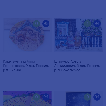
0
95
1
94
Каримуллина Анна
Шипулев Артем
Родионовна, 9 лет, Россия,
Даниилович, 9 лет, Россия,
р.п.Пильна
р/п Сокольское
0
94
0
94