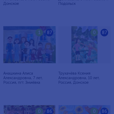
Донское
Подольск
1
87
0
87
Анашкина Алиса
Трухачёва Ксения
Александровна, 7 лет,
Александровна, 10 лет,
Россия, пгт. Змиёвка
Россия, Донское
0
86
0
86