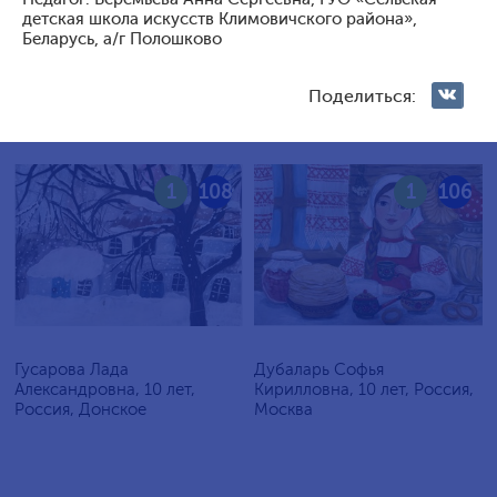
Голосование жюри
детская школа искусств Климовичского района»,
Беларусь, а/г Полошково
Голосования зрителей
Поделиться:
1
108
1
106
Гусарова Лада
Дубаларь Софья
Александровна, 10 лет,
Кирилловна, 10 лет, Россия,
Россия, Донское
Москва