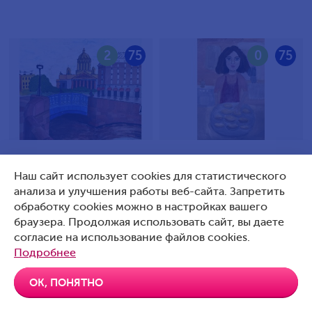
2
75
0
75
Илюшин Кирилл Петрович,
Яцковская-Павлова Ева
Наш сайт использует cookies для статистического
9 лет, Россия, Санкт-
Александровна, 10 лет,
анализа и улучшения работы веб-сайта. Запретить
Петербург
Россия, Г. Подольск
обработку cookies можно в настройках вашего
браузера. Продолжая использовать сайт, вы даете
согласие на использование файлов cookies.
Подробнее
0
75
0
75
ОК, ПОНЯТНО