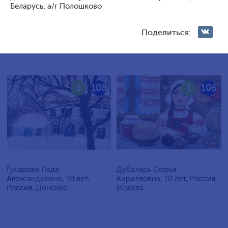
Голосование жюри
Беларусь, а/г Полошково
Голосования зрителей
Поделиться:
1
108
1
106
Гусарова Лада
Дубаларь Софья
Александровна, 10 лет,
Кирилловна, 10 лет, Россия,
Россия, Донское
Москва