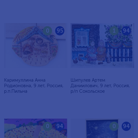
0
95
1
94
Каримуллина Анна
Шипулев Артем
Родионовна, 9 лет, Россия,
Даниилович, 9 лет, Россия,
р.п.Пильна
р/п Сокольское
0
94
0
94