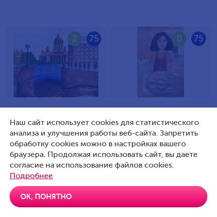
2
75
0
75
Илюшин Кирилл Петрович,
Яцковская-Павлова Ева
Наш сайт использует cookies для статистического
9 лет, Россия, Санкт-
Александровна, 10 лет,
анализа и улучшения работы веб-сайта. Запретить
Петербург
Россия, Г. Подольск
обработку cookies можно в настройках вашего
браузера. Продолжая использовать сайт, вы даете
согласие на использование файлов cookies.
Подробнее
0
75
0
75
ОК, ПОНЯТНО