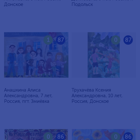
Донское
Подольск
1
87
0
87
Анашкина Алиса
Трухачёва Ксения
Александровна, 7 лет,
Александровна, 10 лет,
Россия, пгт. Змиёвка
Россия, Донское
0
86
0
86