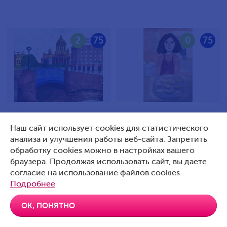
2
75
0
75
Илюшин Кирилл Петрович,
Яцковская-Павлова Ева
Наш сайт использует cookies для статистического
9 лет, Россия, Санкт-
Александровна, 10 лет,
анализа и улучшения работы веб-сайта. Запретить
Петербург
Россия, Г. Подольск
обработку cookies можно в настройках вашего
браузера. Продолжая использовать сайт, вы даете
согласие на использование файлов cookies.
Подробнее
0
75
0
75
ОК, ПОНЯТНО