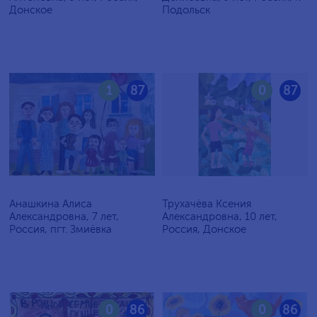
Донское
Подольск
1
87
0
87
Анашкина Алиса
Трухачёва Ксения
Александровна, 7 лет,
Александровна, 10 лет,
Россия, пгт. Змиёвка
Россия, Донское
0
86
0
86