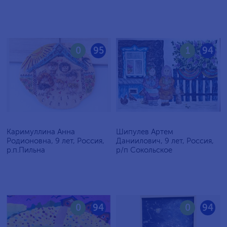
0
95
1
94
Каримуллина Анна
Шипулев Артем
Родионовна, 9 лет, Россия,
Даниилович, 9 лет, Россия,
р.п.Пильна
р/п Сокольское
0
94
0
94