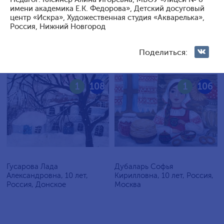
Голосование жюри
имени академика Е.К. Федорова», Детский досуговый
центр «Искра», Художественная студия «Акварелька»,
Голосования зрителей
Россия, Нижний Новгород
Поделиться:
1
108
1
106
Гусарова Лада
Дубаларь Софья
Александровна, 10 лет,
Кирилловна, 10 лет, Россия,
Россия, Донское
Москва