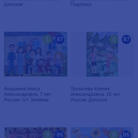
Донское
Подольск
1
87
0
87
Анашкина Алиса
Трухачёва Ксения
Александровна, 7 лет,
Александровна, 10 лет,
Россия, пгт. Змиёвка
Россия, Донское
0
86
0
86