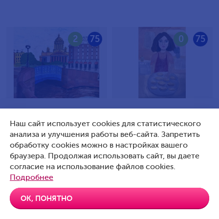
2
75
0
75
Илюшин Кирилл Петрович,
Яцковская-Павлова Ева
Наш сайт использует cookies для статистического
9 лет, Россия, Санкт-
Александровна, 10 лет,
анализа и улучшения работы веб-сайта. Запретить
Петербург
Россия, Г. Подольск
обработку cookies можно в настройках вашего
браузера. Продолжая использовать сайт, вы даете
согласие на использование файлов cookies.
Подробнее
0
75
0
75
ОК, ПОНЯТНО