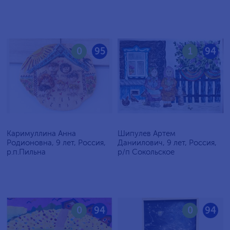
0
95
1
94
Каримуллина Анна
Шипулев Артем
Родионовна, 9 лет, Россия,
Даниилович, 9 лет, Россия,
р.п.Пильна
р/п Сокольское
0
94
0
94