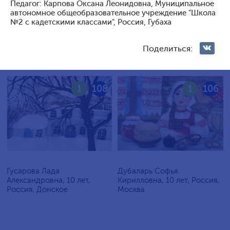
Голосование жюри
Педагог: Карпова Оксана Леонидовна, Муниципальное
автономное общеобразовательное учреждение "Школа
№2 с кадетскими классами", Россия, Губаха
Голосования зрителей
Поделиться:
1
108
1
106
Гусарова Лада
Дубаларь Софья
Александровна, 10 лет,
Кирилловна, 10 лет, Россия,
Россия, Донское
Москва