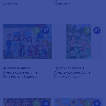
Донское
Подольск
1
87
0
87
Анашкина Алиса
Трухачёва Ксения
Александровна, 7 лет,
Александровна, 10 лет,
Россия, пгт. Змиёвка
Россия, Донское
0
86
0
86