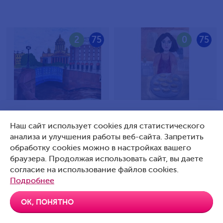
2
75
0
75
Илюшин Кирилл Петрович,
Яцковская-Павлова Ева
Наш сайт использует cookies для статистического
9 лет, Россия, Санкт-
Александровна, 10 лет,
анализа и улучшения работы веб-сайта. Запретить
Петербург
Россия, Г. Подольск
обработку cookies можно в настройках вашего
браузера. Продолжая использовать сайт, вы даете
согласие на использование файлов cookies.
Подробнее
0
75
0
75
ОК, ПОНЯТНО