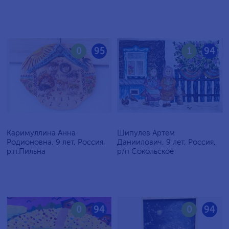
0
95
1
94
Каримуллина Анна
Шипулев Артем
Родионовна, 9 лет, Россия,
Даниилович, 9 лет, Россия,
р.п.Пильна
р/п Сокольское
0
94
0
94