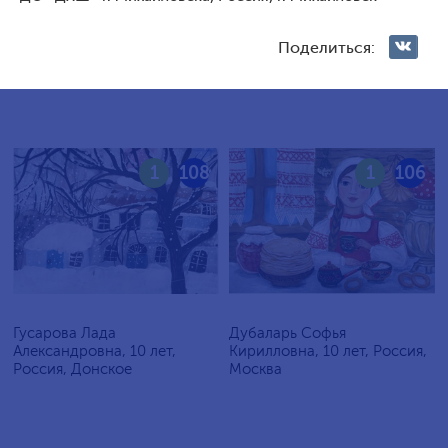
Голосование жюри
Поделиться:
Голосования зрителей
1
108
1
106
Гусарова Лада
Дубаларь Софья
Александровна, 10 лет,
Кирилловна, 10 лет, Россия,
Россия, Донское
Москва