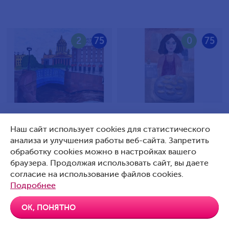
2
75
0
75
Илюшин Кирилл Петрович,
Яцковская-Павлова Ева
Наш сайт использует cookies для статистического
9 лет, Россия, Санкт-
Александровна, 10 лет,
анализа и улучшения работы веб-сайта. Запретить
Петербург
Россия, Г. Подольск
обработку cookies можно в настройках вашего
браузера. Продолжая использовать сайт, вы даете
согласие на использование файлов cookies.
Подробнее
0
75
0
75
ОК, ПОНЯТНО