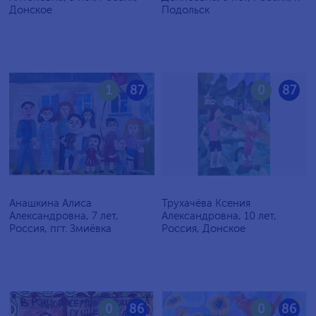
Донское
Подольск
1
87
0
87
Анашкина Алиса
Трухачёва Ксения
Александровна, 7 лет,
Александровна, 10 лет,
Россия, пгт. Змиёвка
Россия, Донское
0
86
0
86