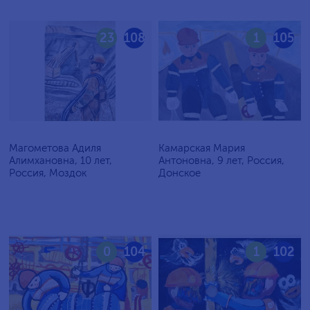
23
108
1
105
Магометова Адиля
Камарская Мария
Алимхановна, 10 лет,
Антоновна, 9 лет, Россия,
Россия, Моздок
Донское
0
104
1
102