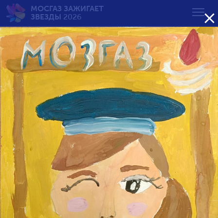
МОСГАЗ ЗАЖИГАЕТ

ЗВЕЗДЫ
2026
Будни и праздники
газовой службы
от 7 до 10 лет
Возрастная группа:
от 7 до 10 лет
от 11 до 14 лет
от 15 до 18 лет
Сортировать по результату: