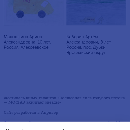
Малышкина Арина
Беберин Артём
Александровна, 10 лет,
Александрович, 8 лет,
Россия, Алексеевское
Россия, пос. Дубки
Ярославский округ
Фестиваль юных талантов «Волшебная сила голубого потока
— МОСГАЗ зажигает звезды»
Сайт разработан в
Апривер
Следите за обновлениями в социальных сетях на сайте АО
«МОСГАЗ»