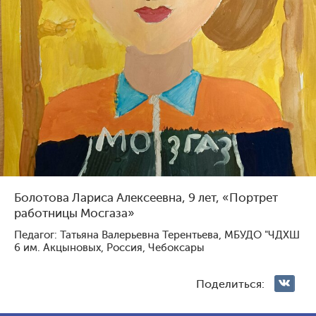
Голосование жюри
Голосования зрителей
11
119
0
114
Болотова Лариса Алексеевна, 9 лет, «Портрет
работницы Мосгаза»
Педагог: Татьяна Валерьевна Терентьева, МБУДО "ЧДХШ
6 им. Акцыновых, Россия, Чебоксары
Абсаламова Сумая
Щукин Степан Денисович,
Батыровна, 9 лет, Россия, с.
10 лет, Россия, Челябинск
Кизляр
Поделиться: