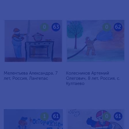
0
63
0
62
Мелентьева Александра, 7
Колесников Артемий
лет, Россия, Лангепас
Олегович, 8 лет, Россия, с.
Култаево
1
61
0
61