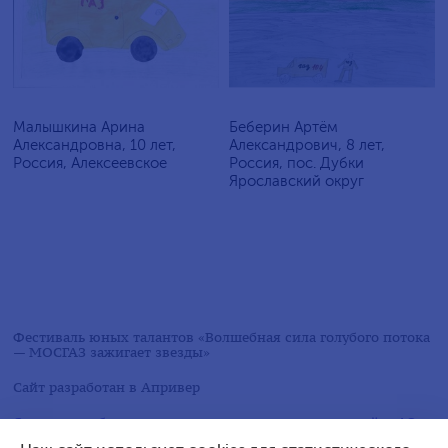
Малышкина Арина
Беберин Артём
Александровна, 10 лет,
Александрович, 8 лет,
Россия, Алексеевское
Россия, пос. Дубки
Ярославский округ
Фестиваль юных талантов «Волшебная сила голубого потока
— МОСГАЗ зажигает звезды»
Сайт разработан в
Апривер
Следите за обновлениями в социальных сетях на сайте АО
«МОСГАЗ»