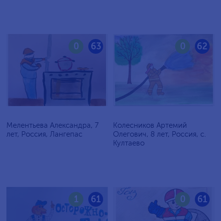
0
63
0
62
Мелентьева Александра, 7
Колесников Артемий
лет, Россия, Лангепас
Олегович, 8 лет, Россия, с.
Култаево
1
61
0
61