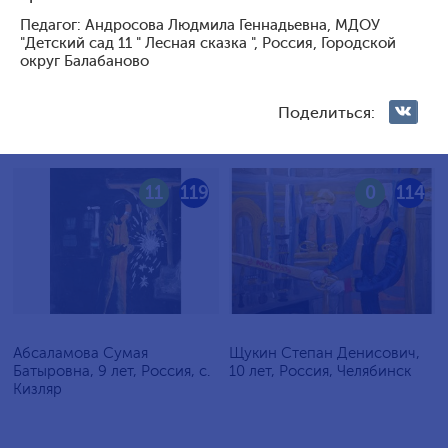
Голосование жюри
Педагог: Андросова Людмила Геннадьевна, МДОУ
"Детский сад 11 " Лесная сказка ", Россия, Городской
округ Балабаново
Голосования зрителей
Поделиться:
11
119
0
114
Абсаламова Сумая
Щукин Степан Денисович,
Батыровна, 9 лет, Россия, с.
10 лет, Россия, Челябинск
Кизляр