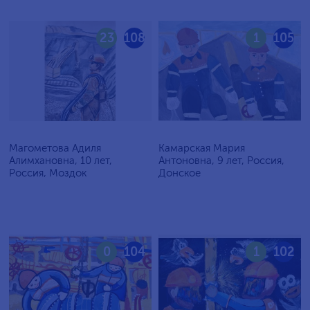
23
108
1
105
Магометова Адиля
Камарская Мария
Алимхановна, 10 лет,
Антоновна, 9 лет, Россия,
Россия, Моздок
Донское
0
104
1
102