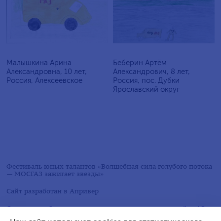
Малышкина Арина
Беберин Артём
Александровна, 10 лет,
Александрович, 8 лет,
Россия, Алексеевское
Россия, пос. Дубки
Ярославский округ
Фестиваль юных талантов «Волшебная сила голубого потока
— МОСГАЗ зажигает звезды»
Сайт разработан в
Апривер
Следите за обновлениями в социальных сетях на сайте АО
«МОСГАЗ»