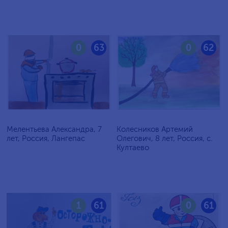
0
63
0
62
Мелентьева Александра, 7
Колесников Артемий
лет, Россия, Лангепас
Олегович, 8 лет, Россия, с.
Култаево
1
61
0
61