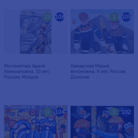
23
108
1
105
Магометова Адиля
Камарская Мария
Алимхановна, 10 лет,
Антоновна, 9 лет, Россия,
Россия, Моздок
Донское
0
104
1
102