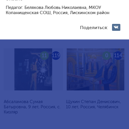
Голосование жюри
Педагог: Белякова Любовь Николаевна, МКОУ
Копанищенская СОШ, Россия, Лискинском район
Голосования зрителей
Поделиться:
11
119
0
114
Абсаламова Сумая
Щукин Степан Денисович,
Батыровна, 9 лет, Россия, с.
10 лет, Россия, Челябинск
Кизляр