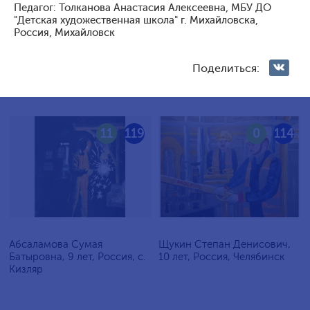
Педагог: Толканова Анастасия Алексеевна, МБУ ДО
Голосование жюри
"Детская художественная школа" г. Михайловска,
Россия, Михайловск
Голосования зрителей
Поделиться:
11
119
0
114
Абсаламова Сумая
Щукин Степан Денисович,
Батыровна, 9 лет, Россия, с.
10 лет, Россия, Челябинск
Кизляр