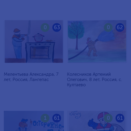
0
63
0
62
Мелентьева Александра, 7
Колесников Артемий
лет, Россия, Лангепас
Олегович, 8 лет, Россия, с.
Култаево
1
61
0
61