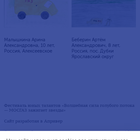
Малышкина Арина
Беберин Артём
Александровна, 10 лет,
Александрович, 8 лет,
Россия, Алексеевское
Россия, пос. Дубки
Ярославский округ
Фестиваль юных талантов «Волшебная сила голубого потока
— МОСГАЗ зажигает звезды»
Сайт разработан в
Апривер
Следите за обновлениями в социальных сетях на сайте АО
«МОСГАЗ»