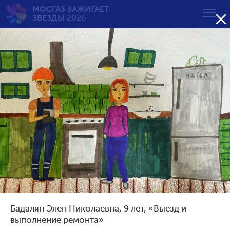
МОСГАЗ ЗАЖИГАЕТ

ЗВЕЗДЫ
2026
Будни и праздники
газовой службы
от 7 до 10 лет
Возрастная группа:
от 7 до 10 лет
от 11 до 14 лет
от 15 до 18 лет
Бадалян Элен Николаевна, 9 лет, «Выезд и
Сортировать по результату:
выполнение ремонта»