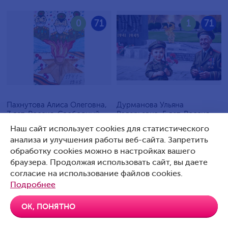
0
71
1
71
Пахнутова Алиса Олеговна,
Дурманова Ульяна
7 лет, Россия, Свободный
Валерьевна, 5 лет, Россия,
Артемовский
Наш сайт использует cookies для статистического
анализа и улучшения работы веб-сайта. Запретить
обработку cookies можно в настройках вашего
браузера. Продолжая использовать сайт, вы даете
согласие на использование файлов cookies.
0
70
0
70
Подробнее
ОК, ПОНЯТНО