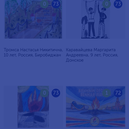
0
73
0
73
Тромса Настасья Никитична,
Каравайцева Маргарита
10 лет, Россия, Биробиджан
Андреевна, 9 лет, Россия,
Донское
0
73
1
72