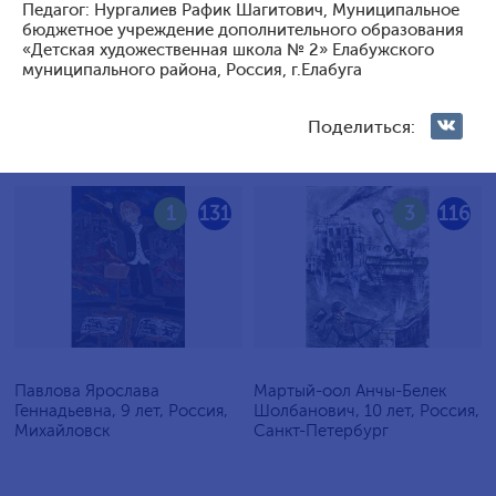
Педагог: Нургалиев Рафик Шагитович, Муниципальное
Голосование жюри
бюджетное учреждение дополнительного образования
«Детская художественная школа № 2» Елабужского
муниципального района, Россия, г.Елабуга
Голосования зрителей
Поделиться:
1
131
3
116
Павлова Ярослава
Мартый-оол Анчы-Белек
Геннадьевна, 9 лет, Россия,
Шолбанович, 10 лет, Россия,
Михайловск
Санкт-Петербург