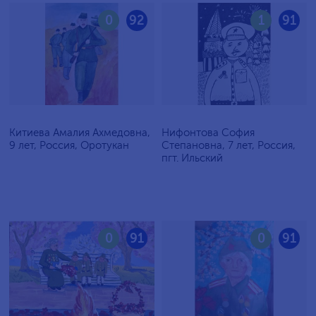
0
92
1
91
Китиева Амалия Ахмедовна,
Нифонтова София
9 лет, Россия, Оротукан
Степановна, 7 лет, Россия,
пгт. Ильский
0
91
0
91