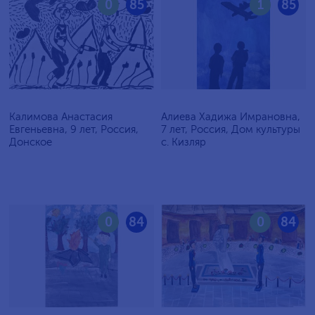
0
85
1
85
Калимова Анастасия
Алиева Хадижа Имрановна,
Евгеньевна, 9 лет, Россия,
7 лет, Россия, Дом культуры
Донское
с. Кизляр
0
84
0
84