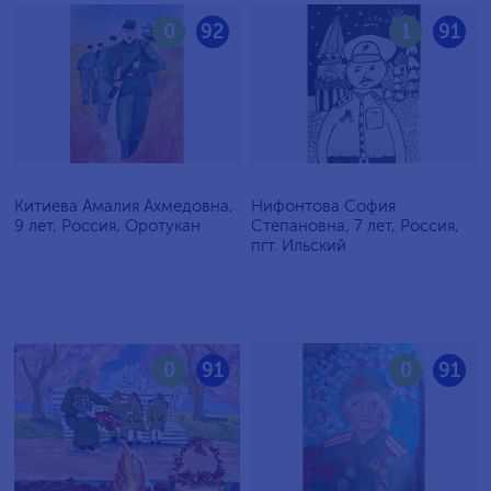
0
92
1
91
Китиева Амалия Ахмедовна,
Нифонтова София
9 лет, Россия, Оротукан
Степановна, 7 лет, Россия,
пгт. Ильский
0
91
0
91