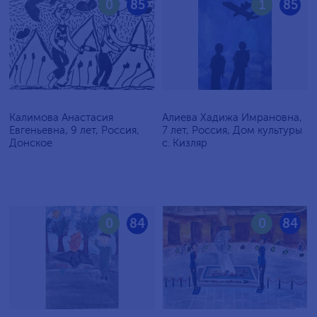
0
85
1
85
Калимова Анастасия
Алиева Хадижа Имрановна,
Евгеньевна, 9 лет, Россия,
7 лет, Россия, Дом культуры
Донское
с. Кизляр
0
84
0
84