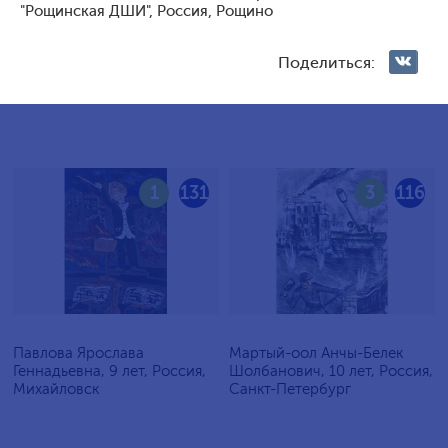
"Рощинская ДШИ", Россия, Рощино
Голосование жюри
Поделиться:
Голосования зрителей
1
131
3
116
Павлова Ярослава
Мартый-оол Анчы-Белек
Геннадьевна, 9 лет, Россия,
Шолбанович, 10 лет, Россия,
Михайловск
Санкт-Петербург