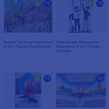
0
73
0
73
Тромса Настасья Никитична,
Каравайцева Маргарита
10 лет, Россия, Биробиджан
Андреевна, 9 лет, Россия,
Донское
0
73
1
72