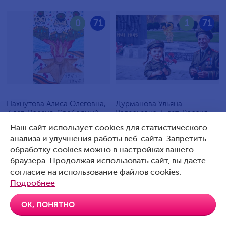
0
71
1
71
Пахнутова Алиса Олеговна,
Дурманова Ульяна
7 лет, Россия, Свободный
Валерьевна, 5 лет, Россия,
Артемовский
Наш сайт использует cookies для статистического
анализа и улучшения работы веб-сайта. Запретить
обработку cookies можно в настройках вашего
браузера. Продолжая использовать сайт, вы даете
согласие на использование файлов cookies.
0
70
0
70
Подробнее
ОК, ПОНЯТНО