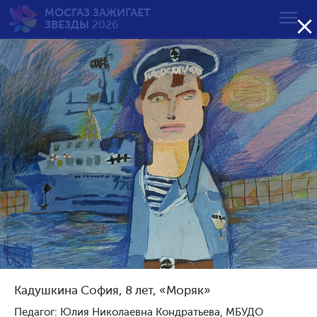
МОСГАЗ ЗАЖИГАЕТ

ЗВЕЗДЫ
2026
Вечный огонь — вечная
память
от 7 до 10 лет
Возрастная группа:
от 7 до 10 лет
от 11 до 14 лет
от 15 до 18 лет
Кадушкина София, 8 лет, «Моряк»
Сортировать по результату:
Педагог: Юлия Николаевна Кондратьева, МБУДО