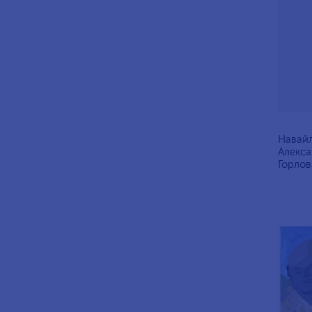
Навайл
Алексан
Горлов