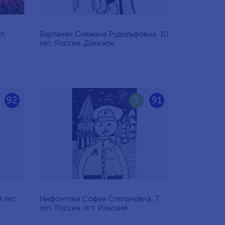
т,
Вартанян Снежана Рудольфовна, 10
лет, Россия, Донское
92
1
91
 лет,
Нифонтова София Степановна, 7
лет, Россия, пгт. Ильский