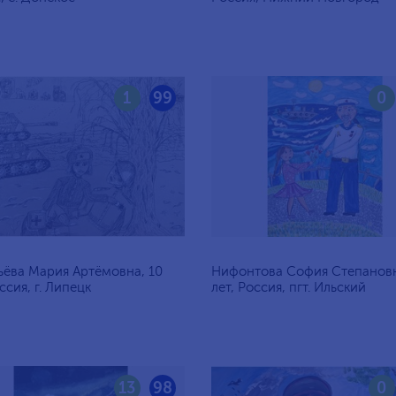
1
99
0
ёва Мария Артёмовна, 10
Нифонтова София Степановн
ссия, г. Липецк
лет, Россия, пгт. Ильский
13
98
0