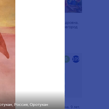
Кириллова Мария Александровна,
 Санкт-
10 лет, Россия, Нижний Новгород
111
0
109
отукан, Россия, Оротукан
а, 10
Игонина Виктория Игоревна, 9 лет,