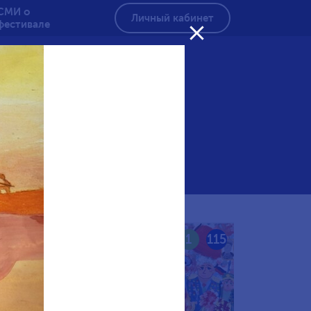
СМИ о
Личный кабинет
фестивале

амять
116
1
115