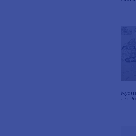
Муравь
лет, Ро