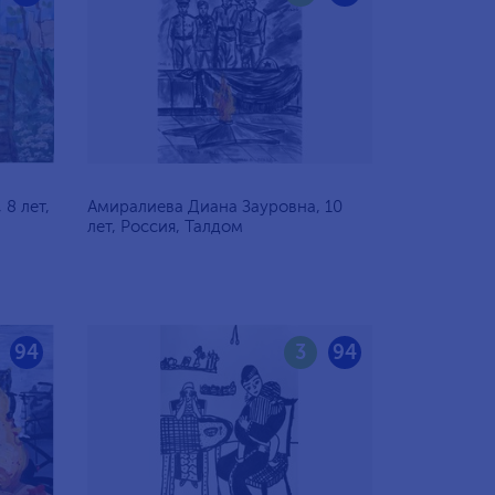
8 лет,
Амиралиева Диана Зауровна, 10
лет, Россия, Талдом
94
3
94