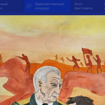
ьный
Художественный
Блог
рс
конкурс
фестиваля
ый огонь — вечная п
от 7 до 10 лет
1
131
3