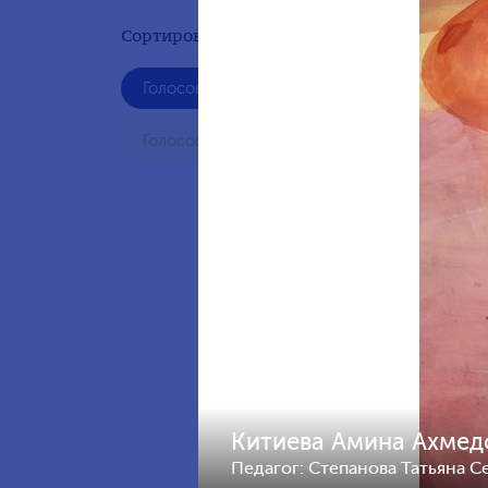
Сортировать по результату:
Голосование жюри
Павлов
лет, Р
Голосования зрителей
Китиева Амина Ахмедо
Педагог: Степанова Татьяна 
Лазутк