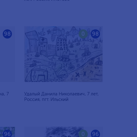
98
0
98
а, 7
Удалый Данила Николаевич, 7 лет,
Россия, пгт. Ильский
96
0
96