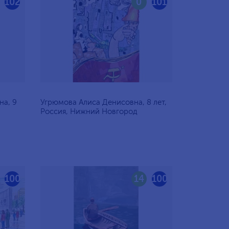
102
0
101
на, 9
Угрюмова Алиса Денисовна, 8 лет,
Россия, Нижний Новгород
100
14
100