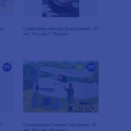
ет,
Савватеева Айнура Дмитриевна, 10
лет, Россия, Г. Моздок
99
0
99
т,
Пономарёва Оливия Сергеевна, 10
лет, Россия, Ипатово