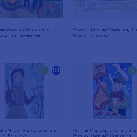
ян Милена Вартановна, 7
Кочнев Арсений Никитич, 9 л
ссия, ст. Казанская
Россия, Елизово
1
100
0
ич Мария Алексеевна, 9 лет,
Руднев Марк Артемович, 8 ле
, c. Донское
Россия, Нижний Новгород