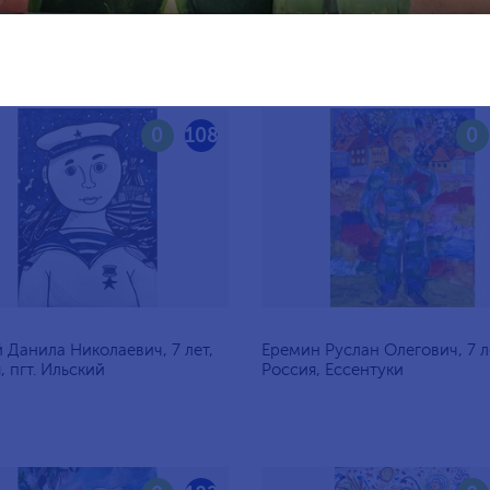
я, Нижний Новгород
лет, Россия, Оренбург
0
108
0
 Данила Николаевич, 7 лет,
Еремин Руслан Олегович, 7 л
, пгт. Ильский
Россия, Ессентуки