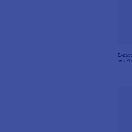
Дударо
лет, Р