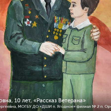
а Ярослава Геннадьевна, 9
Мартый-оол Анчы-Белек
оссия, Михайловск
Шолбанович, 10 лет, Россия,
Петербург
0
112
2
вна, 10 лет, «Рассказ Ветерана»
Сергеевна, МОГБУ ДО «ДШИ п. Ягодное» филиал № 2 п. Ор
о Лука Алексеевич, 10 лет,
Муньянова Милана Маратовн