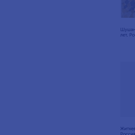
Шушан
лет, Ро
Житкев
Россия