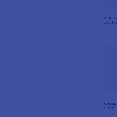
Моног
лет, Р
Сумаро
9 лет,