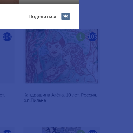
Россия, Балашиха
Поделиться:
104
1
103
ет,
Кандрашина Алёна, 10 лет, Россия,
р.п.Пильна