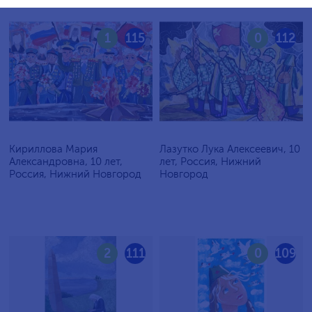
1
115
0
112
Кириллова Мария
Лазутко Лука Алексеевич, 10
Александровна, 10 лет,
лет, Россия, Нижний
Россия, Нижний Новгород
Новгород
2
111
0
109