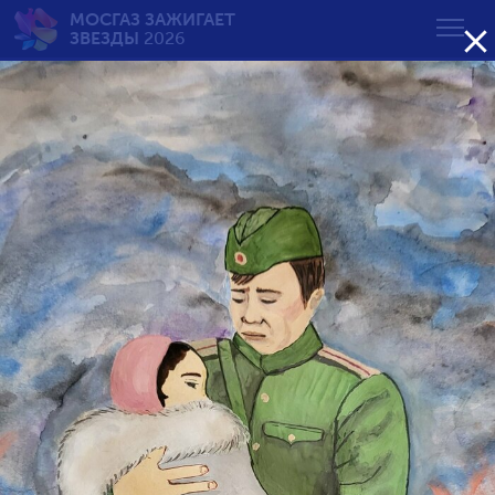
МОСГАЗ ЗАЖИГАЕТ

ЗВЕЗДЫ
2026
Вечный огонь — вечная
память
от 7 до 10 лет
Возрастная группа:
от 7 до 10 лет
от 11 до 14 лет
от 15 до 18 лет
Сортировать по результату: