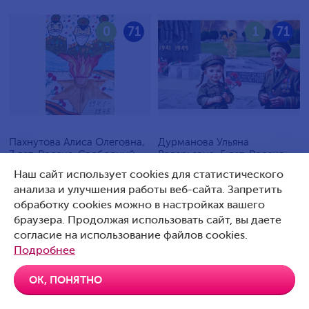
0
71
1
71
Пахнутова Алиса Олеговна,
Дурманова Ульяна
7 лет, Россия, Свободный
Валерьевна, 5 лет, Россия,
Артемовский
Наш сайт использует cookies для статистического
анализа и улучшения работы веб-сайта. Запретить
обработку cookies можно в настройках вашего
браузера. Продолжая использовать сайт, вы даете
согласие на использование файлов cookies.
0
70
0
70
Подробнее
ОК, ПОНЯТНО