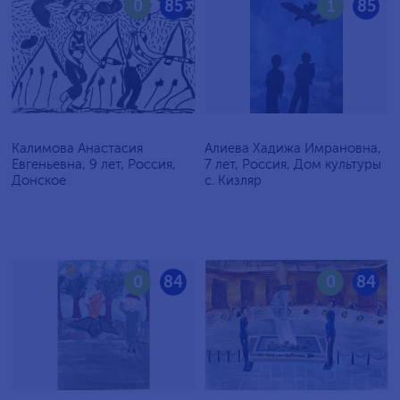
0
85
1
85
Калимова Анастасия
Алиева Хадижа Имрановна,
Евгеньевна, 9 лет, Россия,
7 лет, Россия, Дом культуры
Донское
с. Кизляр
0
84
0
84