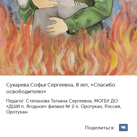
Голосование жюри
Голосования зрителей
1
131
3
116
Сухарева Софья Сергеевна, 8 лет, «Спасибо
освободителю»
Педагог: Степанова Татьяна Сергеевна, МОГБУ ДО
«ДШИ п. Ягодное» филиал № 2 п. Оротукан, Россия,
Павлова Ярослава
Мартый-оол Анчы-Белек
Оротукан
Геннадьевна, 9 лет, Россия,
Шолбанович, 10 лет, Россия,
Михайловск
Санкт-Петербург
Поделиться: