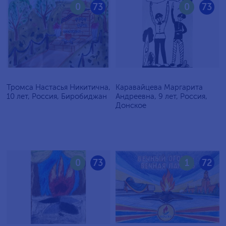
0
73
0
73
Тромса Настасья Никитична,
Каравайцева Маргарита
10 лет, Россия, Биробиджан
Андреевна, 9 лет, Россия,
Донское
0
73
1
72