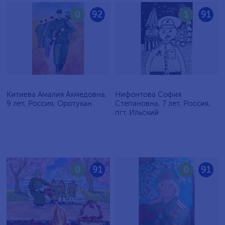
0
92
1
91
Китиева Амалия Ахмедовна,
Нифонтова София
9 лет, Россия, Оротукан
Степановна, 7 лет, Россия,
пгт. Ильский
0
91
0
91