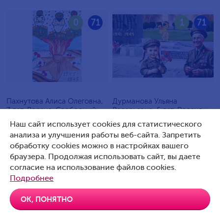
0
71
1
71
Пахнутова Алиса Олеговна,
Дурманова Ульяна
7 лет, Россия, Свободный
Валерьевна, 5 лет, Россия,
Артемовский
Наш сайт использует cookies для статистического
анализа и улучшения работы веб-сайта. Запретить
обработку cookies можно в настройках вашего
браузера. Продолжая использовать сайт, вы даете
согласие на использование файлов cookies.
0
70
0
70
Подробнее
ОК, ПОНЯТНО