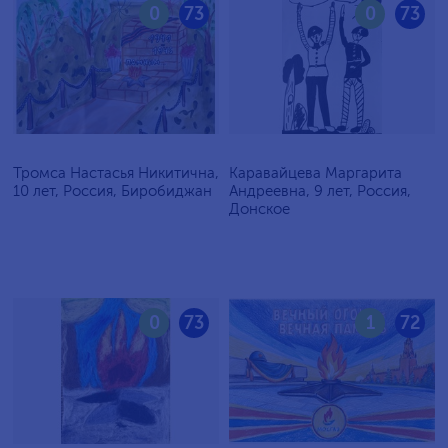
0
73
0
73
Тромса Настасья Никитична,
Каравайцева Маргарита
10 лет, Россия, Биробиджан
Андреевна, 9 лет, Россия,
Донское
0
73
1
72