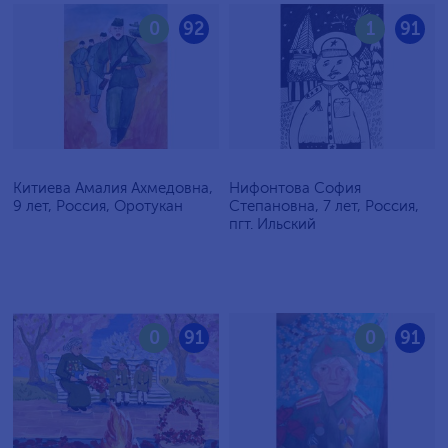
0
92
1
91
Китиева Амалия Ахмедовна,
Нифонтова София
9 лет, Россия, Оротукан
Степановна, 7 лет, Россия,
пгт. Ильский
0
91
0
91