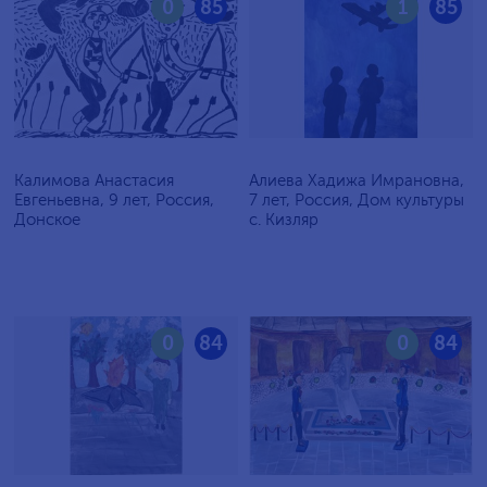
0
85
1
85
Калимова Анастасия
Алиева Хадижа Имрановна,
Евгеньевна, 9 лет, Россия,
7 лет, Россия, Дом культуры
Донское
с. Кизляр
0
84
0
84