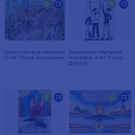
0
73
0
73
Тромса Настасья Никитична,
Каравайцева Маргарита
10 лет, Россия, Биробиджан
Андреевна, 9 лет, Россия,
Донское
0
73
1
72