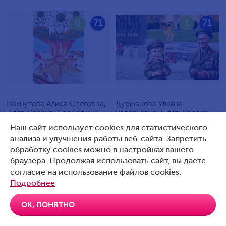
0
71
1
71
Пахнутова Алиса Олеговна,
Дурманова Ульяна
7 лет, Россия, Свободный
Валерьевна, 5 лет, Россия,
Артемовский
Наш сайт использует cookies для статистического
анализа и улучшения работы веб-сайта. Запретить
обработку cookies можно в настройках вашего
браузера. Продолжая использовать сайт, вы даете
согласие на использование файлов cookies.
0
70
0
70
Подробнее
ОК, ПОНЯТНО