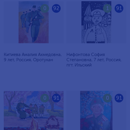
0
92
1
91
Китиева Амалия Ахмедовна,
Нифонтова София
9 лет, Россия, Оротукан
Степановна, 7 лет, Россия,
пгт. Ильский
0
91
0
91