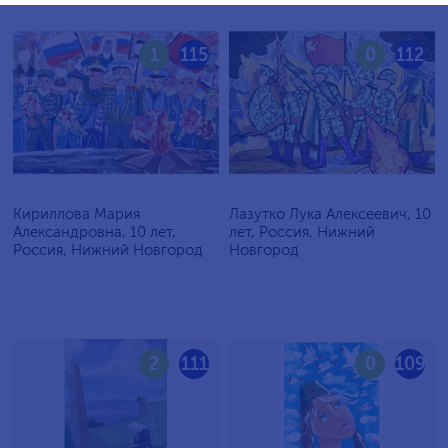
1
115
0
112
Кириллова Мария
Лазутко Лука Алексеевич, 10
Александровна, 10 лет,
лет, Россия, Нижний
Россия, Нижний Новгород
Новгород
2
111
0
109