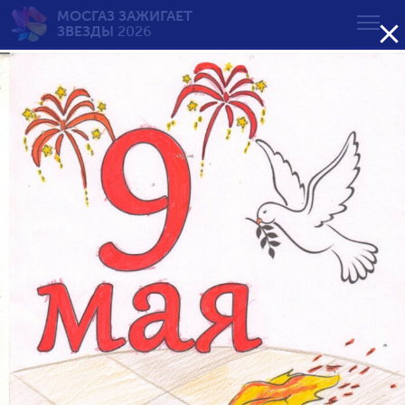
МОСГАЗ ЗАЖИГАЕТ

ЗВЕЗДЫ
2026
Вечный огонь — вечная
память
от 7 до 10 лет
Возрастная группа:
от 7 до 10 лет
от 11 до 14 лет
от 15 до 18 лет
Сортировать по результату: