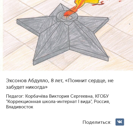
Голосование жюри
Голосования зрителей
1
131
3
116
Эхсонов Абдулло, 8 лет, «Помнит сердце, не
забудет никогда»
Педагог: Корбачёва Виктория Сергеевна, КГОБУ
"Коррекционная школа-интернат I вида", Россия,
Павлова Ярослава
Мартый-оол Анчы-Белек
Владивосток
Геннадьевна, 9 лет, Россия,
Шолбанович, 10 лет, Россия,
Михайловск
Санкт-Петербург
Поделиться: