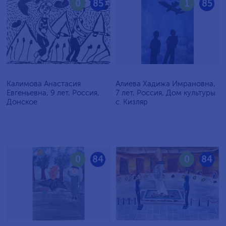
0
85
1
85
Калимова Анастасия
Алиева Хадижа Имрановна,
Евгеньевна, 9 лет, Россия,
7 лет, Россия, Дом культуры
Донское
с. Кизляр
0
84
0
84