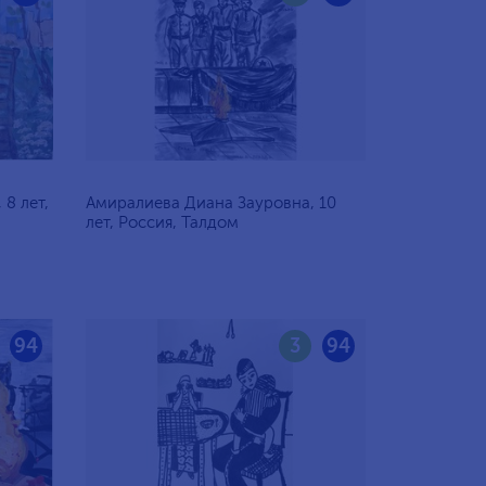
8 лет,
Амиралиева Диана Зауровна, 10
лет, Россия, Талдом
94
3
94