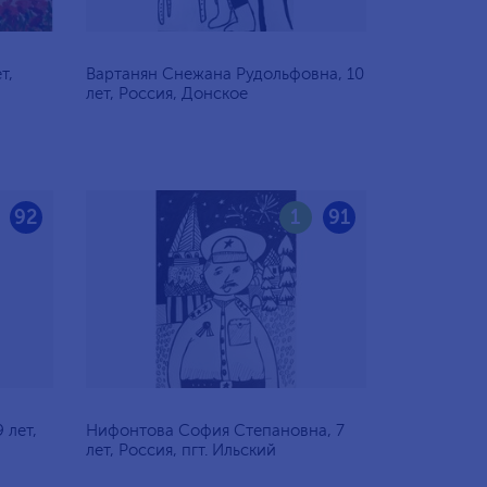
т,
Вартанян Снежана Рудольфовна, 10
лет, Россия, Донское
92
1
91
 лет,
Нифонтова София Степановна, 7
лет, Россия, пгт. Ильский