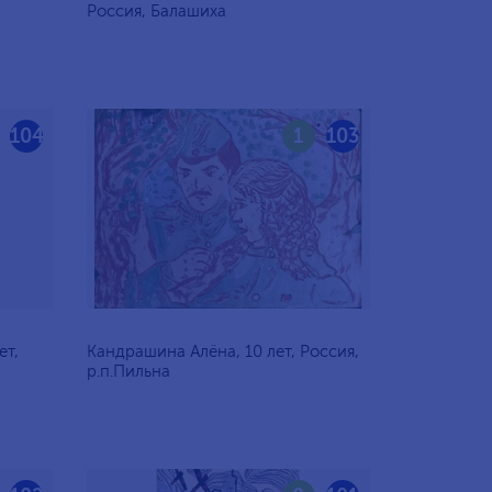
Россия, Балашиха
104
1
103
ет,
Кандрашина Алёна, 10 лет, Россия,
р.п.Пильна