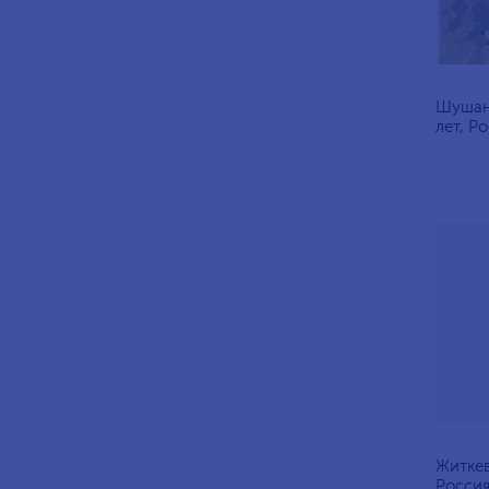
Шушан
лет, Ро
Житкев
Россия