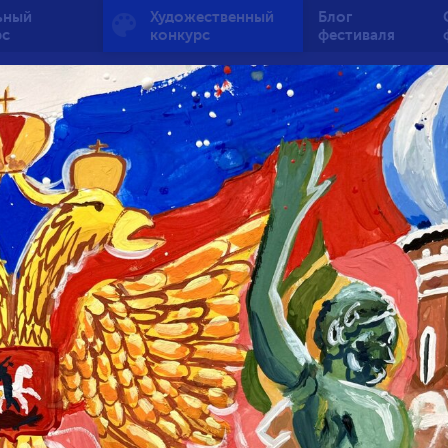
ьный
Художественный
Блог
рс
конкурс
фестиваля
ый огонь — вечная п
от 7 до 10 лет
1
131
3