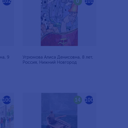
102
0
101
на, 9
Угрюмова Алиса Денисовна, 8 лет,
Россия, Нижний Новгород
100
14
100