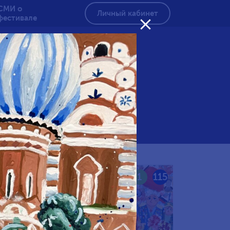
СМИ о
Личный кабинет
фестивале

амять
116
1
115