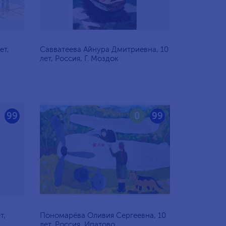
ет,
Савватеева Айнура Дмитриевна, 10
лет, Россия, Г. Моздок
99
0
99
т,
Пономарёва Оливия Сергеевна, 10
лет, Россия, Ипатово