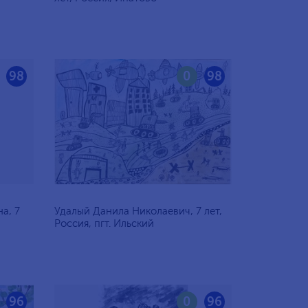
98
0
98
а, 7
Удалый Данила Николаевич, 7 лет,
Россия, пгт. Ильский
96
0
96