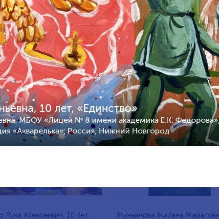
а Ярослава Геннадьевна, 9
Мартый-оол Анчы-Белек
оссия, Михайловск
Шолбанович, 10 лет, Россия,
Петербург
ьевна, 10 лет, «Единство»
0
112
2
евна, МБОУ «Лицей № 8 имени академика Е.К. Федорова»
дия «Акварелька», Россия, Нижний Новгород
о Лука Алексеевич, 10 лет,
Муньянова Милана Маратовн