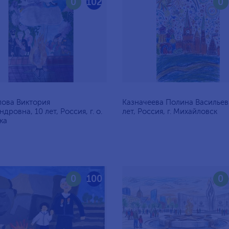
0
102
0
ова Виктория
Казначеева Полина Васильев
дровна, 10 лет, Россия, г. о.
лет, Россия, г. Михайловск
ка
0
100
0