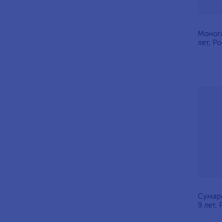
Моног
лет, Р
Сумаро
9 лет,