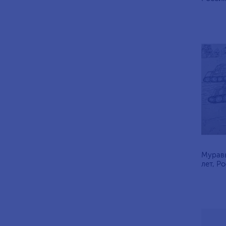
Муравь
лет, Ро