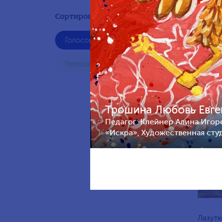
Сортировать по результату:
Голосование жюри
Павлов
лет, Р
Голосования зрителей
Трошина Любовь Евген
Педагог: Клейнер Алина Игор
«Искра», Художественная сту
Лазутк