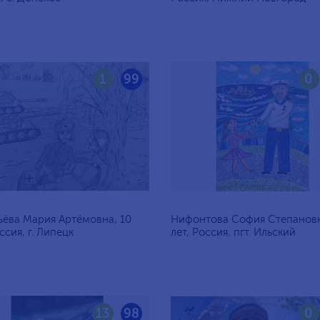
1
99
0
ёва Мария Артёмовна, 10
Нифонтова София Степановн
ссия, г. Липецк
лет, Россия, пгт. Ильский
13
98
0