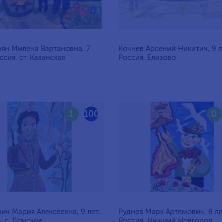
ян Милена Вартановна, 7
Кочнев Арсений Никитич, 9 л
ссия, ст. Казанская
Россия, Елизово
1
100
0
ич Мария Алексеевна, 9 лет,
Руднев Марк Артемович, 8 ле
, c. Донское
Россия, Нижний Новгород