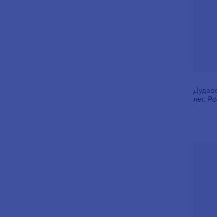
Дударо
лет, Р