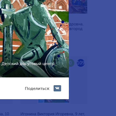
Кириллова Мария Александровна,
 Санкт-
10 лет, Россия, Нижний Новгород
111
0
109
, Детский досуговый центр
Поделиться:
а, 10
Игонина Виктория Игоревна, 9 лет,