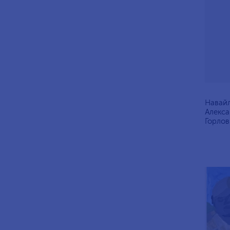
Навайл
Алексан
Горлов