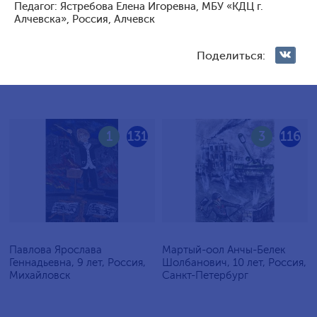
Педагог: Ястребова Елена Игоревна, МБУ «КДЦ г.
Голосование жюри
Алчевска», Россия, Алчевск
Голосования зрителей
Поделиться:
1
131
3
116
Павлова Ярослава
Мартый-оол Анчы-Белек
Геннадьевна, 9 лет, Россия,
Шолбанович, 10 лет, Россия,
Михайловск
Санкт-Петербург