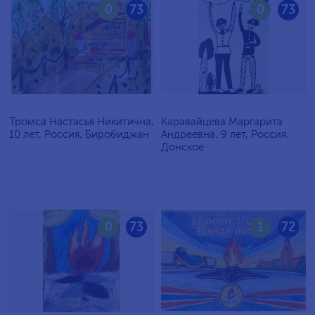
0
73
0
73
Тромса Настасья Никитична,
Каравайцева Маргарита
10 лет, Россия, Биробиджан
Андреевна, 9 лет, Россия,
Донское
0
73
1
72