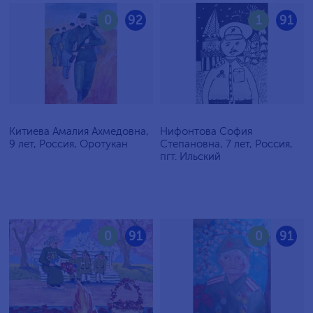
0
92
1
91
Китиева Амалия Ахмедовна,
Нифонтова София
9 лет, Россия, Оротукан
Степановна, 7 лет, Россия,
пгт. Ильский
0
91
0
91