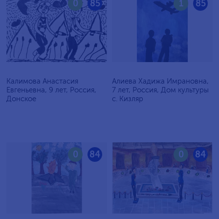
0
85
1
85
Калимова Анастасия
Алиева Хадижа Имрановна,
Евгеньевна, 9 лет, Россия,
7 лет, Россия, Дом культуры
Донское
с. Кизляр
0
84
0
84