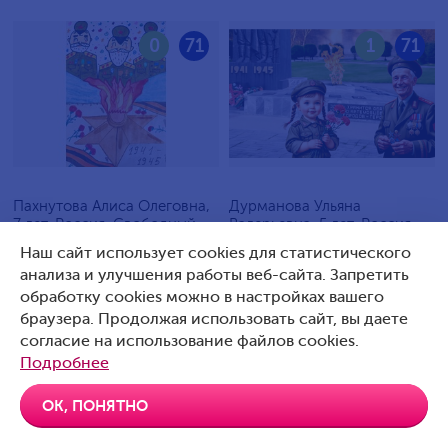
0
71
1
71
Пахнутова Алиса Олеговна,
Дурманова Ульяна
7 лет, Россия, Свободный
Валерьевна, 5 лет, Россия,
Артемовский
Наш сайт использует cookies для статистического
анализа и улучшения работы веб-сайта. Запретить
обработку cookies можно в настройках вашего
браузера. Продолжая использовать сайт, вы даете
согласие на использование файлов cookies.
0
70
0
70
Подробнее
ОК, ПОНЯТНО