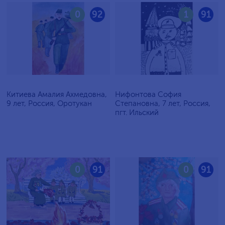
0
92
1
91
Китиева Амалия Ахмедовна,
Нифонтова София
9 лет, Россия, Оротукан
Степановна, 7 лет, Россия,
пгт. Ильский
0
91
0
91