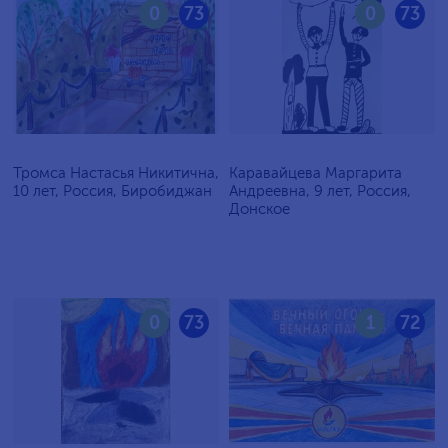
0
73
0
73
Тромса Настасья Никитична,
Каравайцева Маргарита
10 лет, Россия, Биробиджан
Андреевна, 9 лет, Россия,
Донское
0
73
1
72