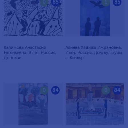
0
85
1
85
Калимова Анастасия
Алиева Хадижа Имрановна,
Евгеньевна, 9 лет, Россия,
7 лет, Россия, Дом культуры
Донское
с. Кизляр
0
84
0
84