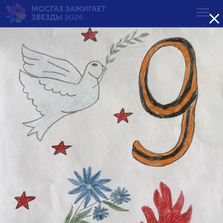
МОСГАЗ ЗАЖИГАЕТ

ЗВЕЗДЫ
2026
Вечный огонь — вечная
память
от 7 до 10 лет
Возрастная группа:
от 7 до 10 лет
от 11 до 14 лет
от 15 до 18 лет
Сортировать по результату: