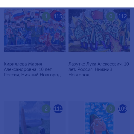
1
115
0
112
Кириллова Мария
Лазутко Лука Алексеевич, 10
Александровна, 10 лет,
лет, Россия, Нижний
Россия, Нижний Новгород
Новгород
2
111
0
109