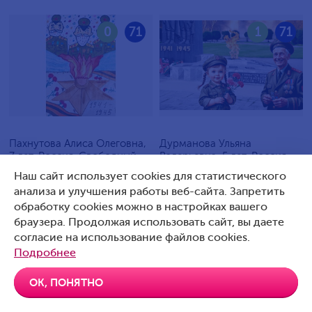
0
71
1
71
Пахнутова Алиса Олеговна,
Дурманова Ульяна
7 лет, Россия, Свободный
Валерьевна, 5 лет, Россия,
Артемовский
Наш сайт использует cookies для статистического
анализа и улучшения работы веб-сайта. Запретить
обработку cookies можно в настройках вашего
браузера. Продолжая использовать сайт, вы даете
согласие на использование файлов cookies.
0
70
0
70
Подробнее
ОК, ПОНЯТНО