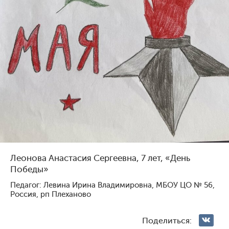
Голосование жюри
Голосования зрителей
1
131
3
116
Леонова Анастасия Сергеевна, 7 лет, «День
Победы»
Павлова Ярослава
Мартый-оол Анчы-Белек
Педагог: Левина Ирина Владимировна, МБОУ ЦО № 56,
Геннадьевна, 9 лет, Россия,
Шолбанович, 10 лет, Россия,
Россия, рп Плеханово
Михайловск
Санкт-Петербург
Поделиться: