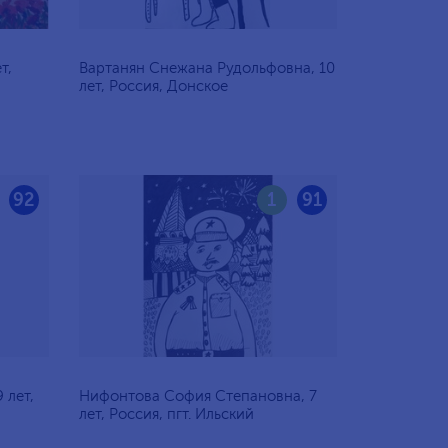
т,
Вартанян Снежана Рудольфовна, 10
лет, Россия, Донское
92
1
91
 лет,
Нифонтова София Степановна, 7
лет, Россия, пгт. Ильский