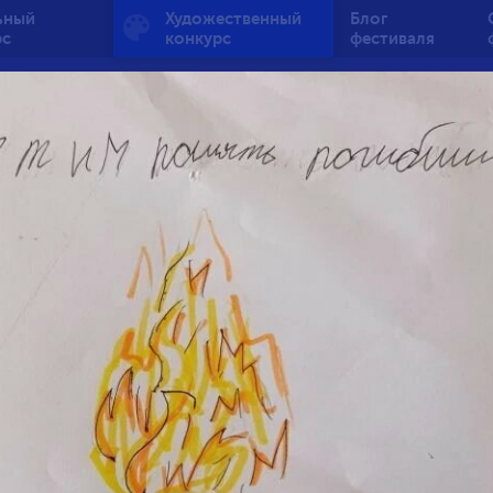
ьный
Художественный
Блог
рс
конкурс
фестиваля
ый огонь — вечная п
от 7 до 10 лет
1
131
3