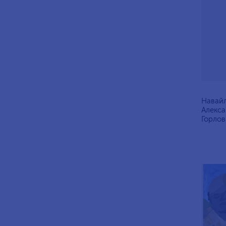
Навайл
Алексан
Горлов