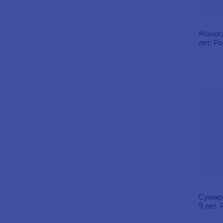
Моног
лет, Р
Сумаро
9 лет,