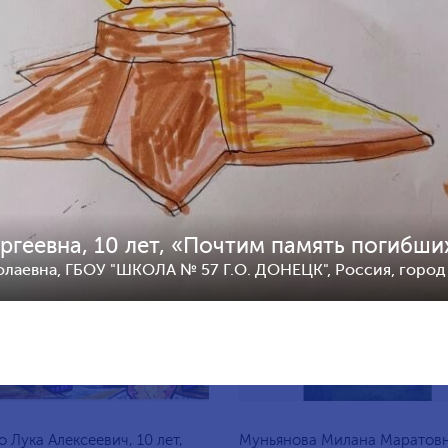
а Ярослава Геннадьевна, 9
Мартый-оол Анчы-Белек
оссия, Михайловск
Шолбанович, 10 лет, Россия,
Петербург
ргеевна, 10 лет, «Почтим память погибши
0
112
2
колаевна, ГБОУ "ШКОЛА № 57 Г.О. ДОНЕЦК", Россия, горо
о Лука Алексеевич, 10 лет,
Муньянова Милана Маратовн