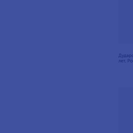
Дударо
лет, Р