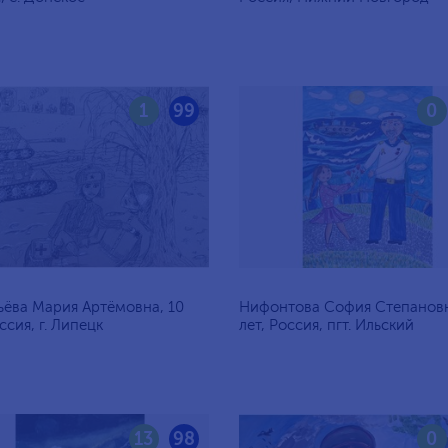
1
99
0
ёва Мария Артёмовна, 10
Нифонтова София Степановн
ссия, г. Липецк
лет, Россия, пгт. Ильский
13
98
0