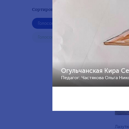
Сортировать по результату:
Голосование жюри
Павлов
лет, Р
Голосования зрителей
Огульчанская Кира Се
Педагог: Частякова Ольга Ни
Лазутк