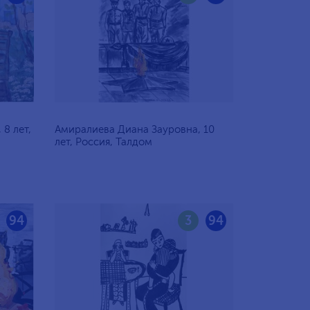
8 лет,
Амиралиева Диана Зауровна, 10
лет, Россия, Талдом
94
3
94