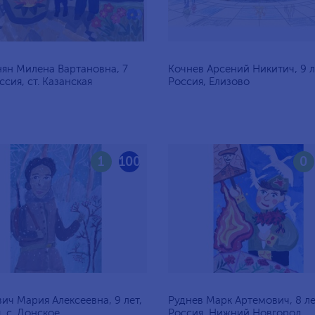
ян Милена Вартановна, 7
Кочнев Арсений Никитич, 9 л
ссия, ст. Казанская
Россия, Елизово
1
100
0
ич Мария Алексеевна, 9 лет,
Руднев Марк Артемович, 8 ле
, c. Донское
Россия, Нижний Новгород