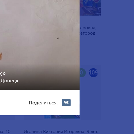
Кириллова Мария Александровна,
 Санкт-
10 лет, Россия, Нижний Новгород
х»
111
0
109
д Донецк
Поделиться:
а, 10
Игонина Виктория Игоревна, 9 лет,