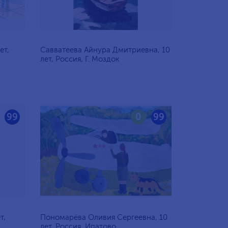
ет,
Савватеева Айнура Дмитриевна, 10
лет, Россия, Г. Моздок
99
0
99
т,
Пономарёва Оливия Сергеевна, 10
лет, Россия, Ипатово