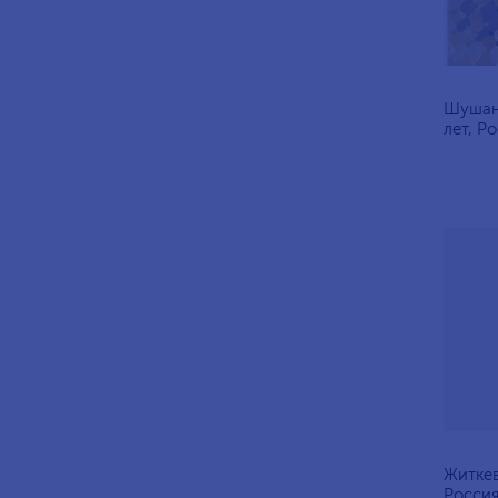
Шушан
лет, Ро
Житкев
Россия