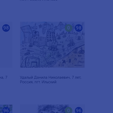
98
0
98
а, 7
Удалый Данила Николаевич, 7 лет,
Россия, пгт. Ильский
96
0
96