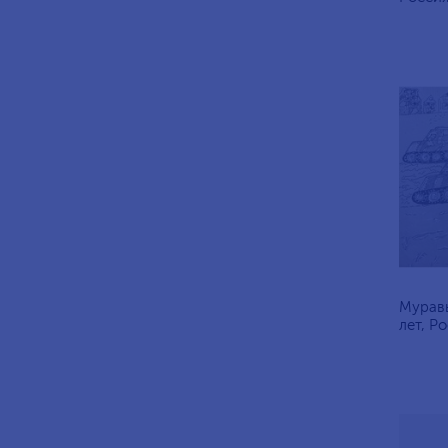
Муравь
лет, Ро