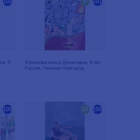
102
0
101
на, 9
Угрюмова Алиса Денисовна, 8 лет,
Россия, Нижний Новгород
100
14
100