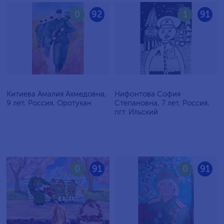
0
92
1
91
Китиева Амалия Ахмедовна,
Нифонтова София
9 лет, Россия, Оротукан
Степановна, 7 лет, Россия,
пгт. Ильский
0
91
0
91