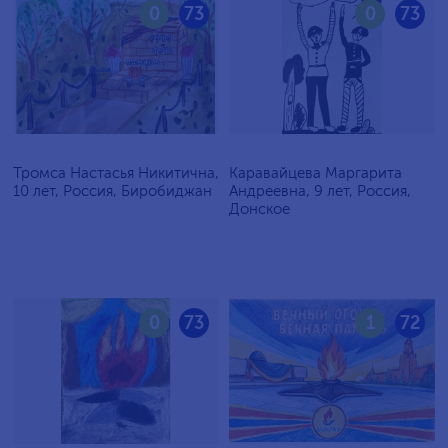
0
73
0
73
Тромса Настасья Никитична,
Каравайцева Маргарита
10 лет, Россия, Биробиджан
Андреевна, 9 лет, Россия,
Донское
0
73
1
72