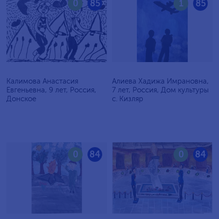
0
85
1
85
Калимова Анастасия
Алиева Хадижа Имрановна,
Евгеньевна, 9 лет, Россия,
7 лет, Россия, Дом культуры
Донское
с. Кизляр
0
84
0
84