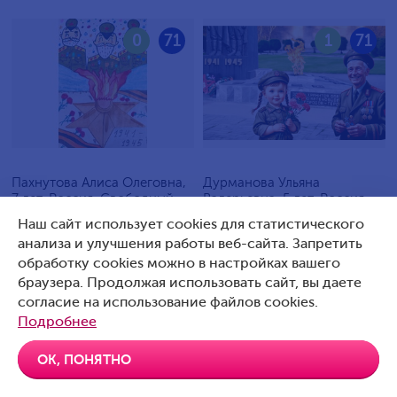
0
71
1
71
Пахнутова Алиса Олеговна,
Дурманова Ульяна
7 лет, Россия, Свободный
Валерьевна, 5 лет, Россия,
Артемовский
Наш сайт использует cookies для статистического
анализа и улучшения работы веб-сайта. Запретить
обработку cookies можно в настройках вашего
браузера. Продолжая использовать сайт, вы даете
согласие на использование файлов cookies.
0
70
0
70
Подробнее
ОК, ПОНЯТНО