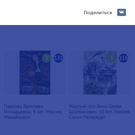
Голосование жюри
Поделиться:
Голосования зрителей
1
131
3
116
Павлова Ярослава
Мартый-оол Анчы-Белек
Геннадьевна, 9 лет, Россия,
Шолбанович, 10 лет, Россия,
Михайловск
Санкт-Петербург