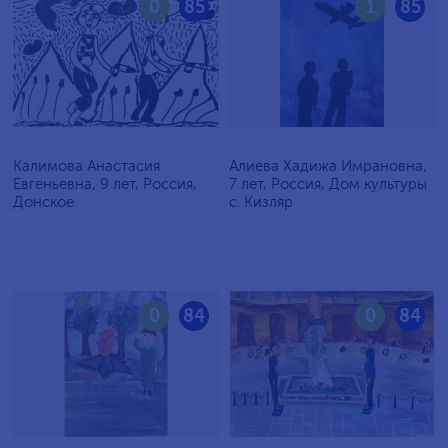
0
85
1
85
Калимова Анастасия
Алиева Хадижа Имрановна,
Евгеньевна, 9 лет, Россия,
7 лет, Россия, Дом культуры
Донское
с. Кизляр
0
84
0
84