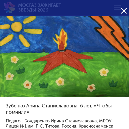
МОСГАЗ ЗАЖИГАЕТ

ЗВЕЗДЫ
2026
Вечный огонь — вечная
память
от 7 до 10 лет
Возрастная группа:
от 7 до 10 лет
от 11 до 14 лет
Зубенко Арина Станиславовна, 6 лет, «Чтобы
от 15 до 18 лет
помнили»
Сортировать по результату:
Педагог: Бондаренко Ирина Станиславовна, МБОУ
Лицей №1 им. Г. С. Титова, Россия, Краснознаменск