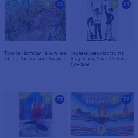
0
73
0
73
Тромса Настасья Никитична,
Каравайцева Маргарита
10 лет, Россия, Биробиджан
Андреевна, 9 лет, Россия,
Донское
0
73
1
72