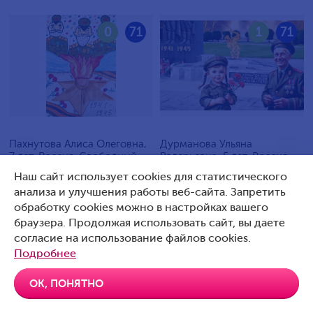
0
71
1
71
Пахнутова Алиса Олеговна,
Дурманова Ульяна
7 лет, Россия, Свободный
Валерьевна, 5 лет, Россия,
Артемовский
Наш сайт использует cookies для статистического
анализа и улучшения работы веб-сайта. Запретить
обработку cookies можно в настройках вашего
браузера. Продолжая использовать сайт, вы даете
согласие на использование файлов cookies.
0
70
0
70
Подробнее
ОК, ПОНЯТНО