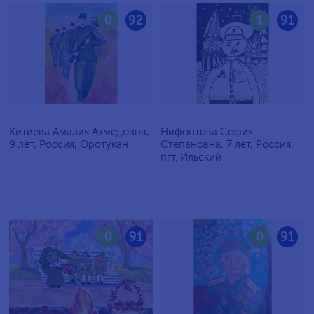
0
92
1
91
Китиева Амалия Ахмедовна,
Нифонтова София
9 лет, Россия, Оротукан
Степановна, 7 лет, Россия,
пгт. Ильский
0
91
0
91