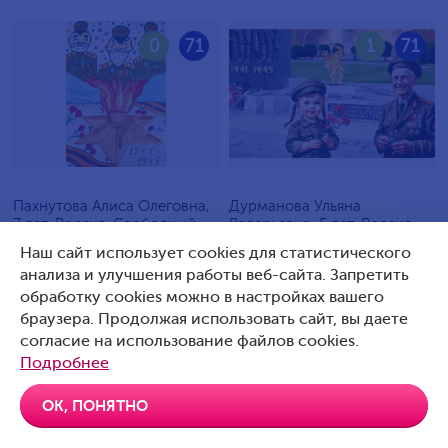
0
71
1
71
Пахнутова Алиса Олеговна,
Дурманова Ульяна
7 лет, Россия, Свободный
Валерьевна, 5 лет, Россия,
Артемовский
Наш сайт использует cookies для статистического
анализа и улучшения работы веб-сайта. Запретить
обработку cookies можно в настройках вашего
браузера. Продолжая использовать сайт, вы даете
согласие на использование файлов cookies.
0
70
0
70
Подробнее
ОК, ПОНЯТНО