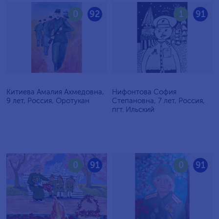
0
92
1
91
Китиева Амалия Ахмедовна,
Нифонтова София
9 лет, Россия, Оротукан
Степановна, 7 лет, Россия,
пгт. Ильский
0
91
0
91