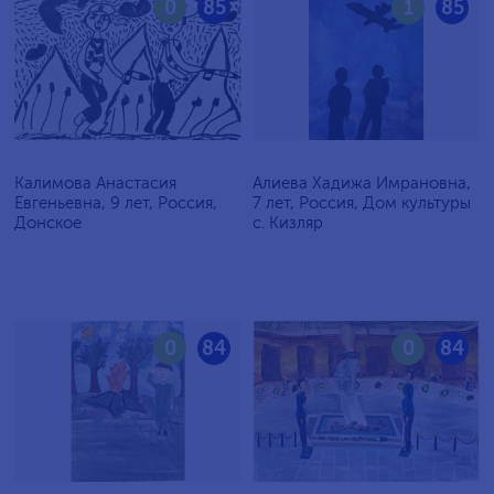
0
85
1
85
Калимова Анастасия
Алиева Хадижа Имрановна,
Евгеньевна, 9 лет, Россия,
7 лет, Россия, Дом культуры
Донское
с. Кизляр
0
84
0
84