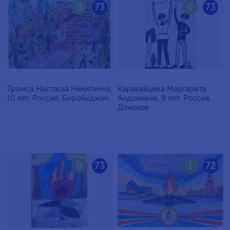
0
73
0
73
Тромса Настасья Никитична,
Каравайцева Маргарита
10 лет, Россия, Биробиджан
Андреевна, 9 лет, Россия,
Донское
0
73
1
72