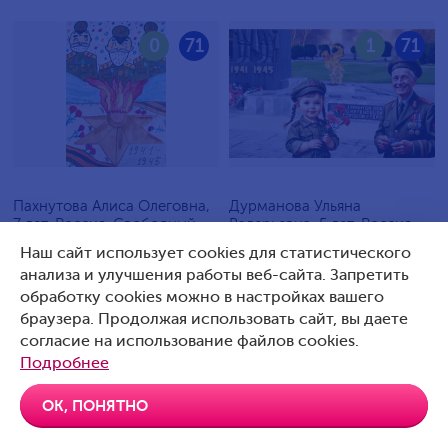
0
71
1
71
Пахнутова Алиса Олеговна,
Дурманова Ульяна
7 лет, Россия, Свободный
Валерьевна, 5 лет, Россия,
Артемовский
Наш сайт использует cookies для статистического
анализа и улучшения работы веб-сайта. Запретить
обработку cookies можно в настройках вашего
браузера. Продолжая использовать сайт, вы даете
согласие на использование файлов cookies.
0
70
0
70
Подробнее
ОК, ПОНЯТНО