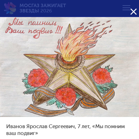
МОСГАЗ ЗАЖИГАЕТ

ЗВЕЗДЫ
2026
Вечный огонь — вечная
память
от 7 до 10 лет
Возрастная группа:
от 7 до 10 лет
от 11 до 14 лет
от 15 до 18 лет
Иванов Ярослав Сергеевич, 7 лет, «Мы помним
Сортировать по результату:
ваш подвиг»