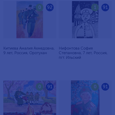
0
92
1
91
Китиева Амалия Ахмедовна,
Нифонтова София
9 лет, Россия, Оротукан
Степановна, 7 лет, Россия,
пгт. Ильский
0
91
0
91