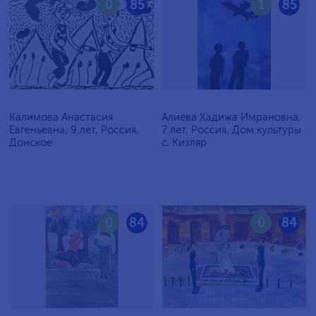
0
85
1
85
Калимова Анастасия
Алиева Хадижа Имрановна,
Евгеньевна, 9 лет, Россия,
7 лет, Россия, Дом культуры
Донское
с. Кизляр
0
84
0
84