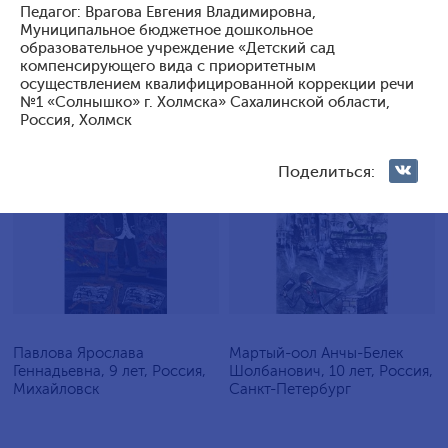
Педагог: Врагова Евгения Владимировна,
Голосование жюри
Муниципальное бюджетное дошкольное
образовательное учреждение «Детский сад
компенсирующего вида с приоритетным
Голосования зрителей
осуществлением квалифицированной коррекции речи
№1 «Солнышко» г. Холмска» Сахалинской области,
Россия, Холмск
Поделиться:
1
131
3
116
Павлова Ярослава
Мартый-оол Анчы-Белек
Геннадьевна, 9 лет, Россия,
Шолбанович, 10 лет, Россия,
Михайловск
Санкт-Петербург