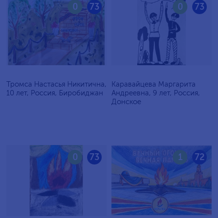
0
73
0
73
Тромса Настасья Никитична,
Каравайцева Маргарита
10 лет, Россия, Биробиджан
Андреевна, 9 лет, Россия,
Донское
0
73
1
72