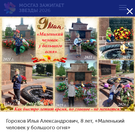
МОСГАЗ ЗАЖИГАЕТ

ЗВЕЗДЫ
2026
Вечный огонь — вечная
память
от 7 до 10 лет
Возрастная группа:
от 7 до 10 лет
от 11 до 14 лет
от 15 до 18 лет
Горохов Илья Александрович, 8 лет, «Маленький
Сортировать по результату:
человек у большого огня»