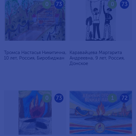
0
73
0
73
Тромса Настасья Никитична,
Каравайцева Маргарита
10 лет, Россия, Биробиджан
Андреевна, 9 лет, Россия,
Донское
0
73
1
72