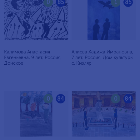
0
85
1
85
Калимова Анастасия
Алиева Хадижа Имрановна,
Евгеньевна, 9 лет, Россия,
7 лет, Россия, Дом культуры
Донское
с. Кизляр
0
84
0
84