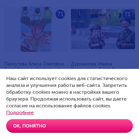
0
71
1
71
Пахнутова Алиса Олеговна,
Дурманова Ульяна
7 лет, Россия, Свободный
Валерьевна, 5 лет, Россия,
Артемовский
Наш сайт использует cookies для статистического
анализа и улучшения работы веб-сайта. Запретить
обработку cookies можно в настройках вашего
браузера. Продолжая использовать сайт, вы даете
согласие на использование файлов cookies.
0
70
0
70
Подробнее
ОК, ПОНЯТНО