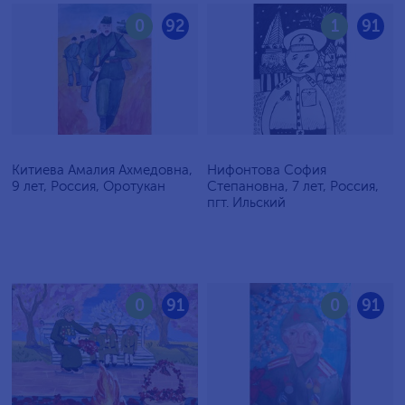
0
92
1
91
Китиева Амалия Ахмедовна,
Нифонтова София
9 лет, Россия, Оротукан
Степановна, 7 лет, Россия,
пгт. Ильский
0
91
0
91