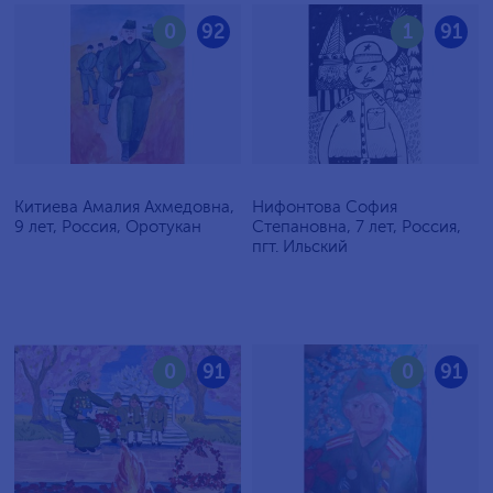
0
92
1
91
Китиева Амалия Ахмедовна,
Нифонтова София
9 лет, Россия, Оротукан
Степановна, 7 лет, Россия,
пгт. Ильский
0
91
0
91