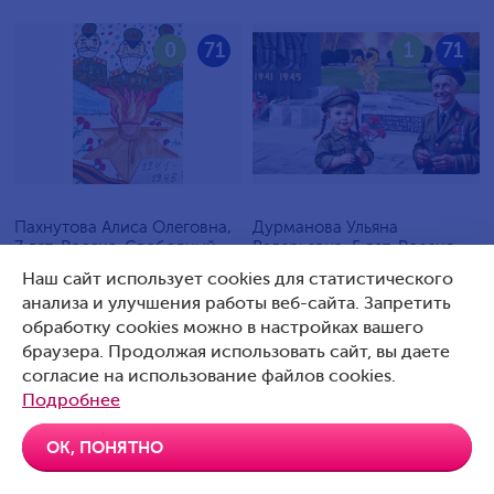
0
71
1
71
Пахнутова Алиса Олеговна,
Дурманова Ульяна
7 лет, Россия, Свободный
Валерьевна, 5 лет, Россия,
Артемовский
Наш сайт использует cookies для статистического
анализа и улучшения работы веб-сайта. Запретить
обработку cookies можно в настройках вашего
браузера. Продолжая использовать сайт, вы даете
согласие на использование файлов cookies.
0
70
0
70
Подробнее
ОК, ПОНЯТНО