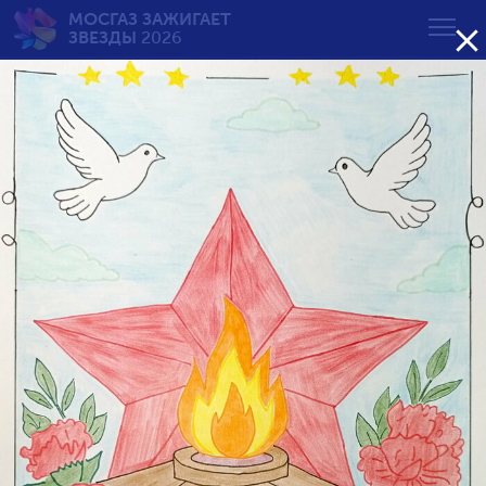
МОСГАЗ ЗАЖИГАЕТ

ЗВЕЗДЫ
2026
Вечный огонь — вечная
память
от 7 до 10 лет
Возрастная группа:
от 7 до 10 лет
от 11 до 14 лет
от 15 до 18 лет
Сортировать по результату: