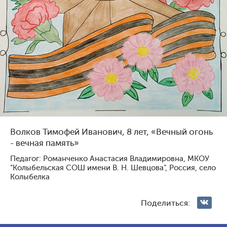
Голосование жюри
Голосования зрителей
1
131
3
116
Волков Тимофей Иванович, 8 лет, «Вечный огонь
- вечная память»
Педагог: Романченко Анастасия Владимировна, МКОУ
"Колыбельская СОШ имени В. Н. Шевцова", Россия, село
Колыбелка
Павлова Ярослава
Мартый-оол Анчы-Белек
Геннадьевна, 9 лет, Россия,
Шолбанович, 10 лет, Россия,
Михайловск
Санкт-Петербург
Поделиться: