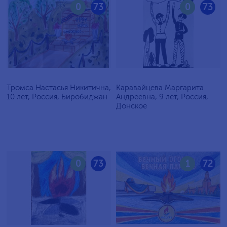
0
73
0
73
Тромса Настасья Никитична,
Каравайцева Маргарита
10 лет, Россия, Биробиджан
Андреевна, 9 лет, Россия,
Донское
0
73
1
72