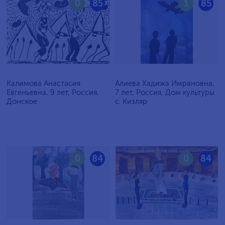
0
85
1
85
Калимова Анастасия
Алиева Хадижа Имрановна,
Евгеньевна, 9 лет, Россия,
7 лет, Россия, Дом культуры
Донское
с. Кизляр
0
84
0
84