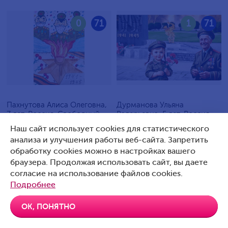
0
71
1
71
Пахнутова Алиса Олеговна,
Дурманова Ульяна
7 лет, Россия, Свободный
Валерьевна, 5 лет, Россия,
Артемовский
Наш сайт использует cookies для статистического
анализа и улучшения работы веб-сайта. Запретить
обработку cookies можно в настройках вашего
браузера. Продолжая использовать сайт, вы даете
согласие на использование файлов cookies.
0
70
0
70
Подробнее
ОК, ПОНЯТНО