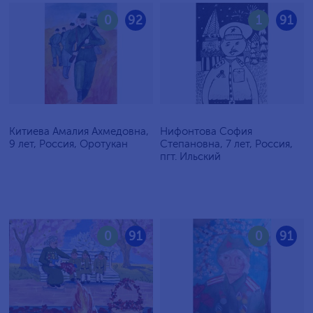
0
92
1
91
Китиева Амалия Ахмедовна,
Нифонтова София
9 лет, Россия, Оротукан
Степановна, 7 лет, Россия,
пгт. Ильский
0
91
0
91