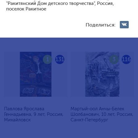
"Ракитянский Дом детского творчества", Россия,
Голосование жюри
поселок Ракитное
Голосования зрителей
Поделиться:
1
131
3
116
Павлова Ярослава
Мартый-оол Анчы-Белек
Геннадьевна, 9 лет, Россия,
Шолбанович, 10 лет, Россия,
Михайловск
Санкт-Петербург