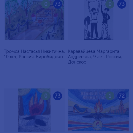
0
73
0
73
Тромса Настасья Никитична,
Каравайцева Маргарита
10 лет, Россия, Биробиджан
Андреевна, 9 лет, Россия,
Донское
0
73
1
72