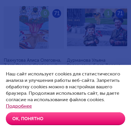
0
71
1
71
Пахнутова Алиса Олеговна,
Дурманова Ульяна
7 лет, Россия, Свободный
Валерьевна, 5 лет, Россия,
Артемовский
Наш сайт использует cookies для статистического
анализа и улучшения работы веб-сайта. Запретить
обработку cookies можно в настройках вашего
браузера. Продолжая использовать сайт, вы даете
согласие на использование файлов cookies.
0
70
0
70
Подробнее
ОК, ПОНЯТНО