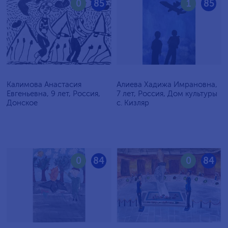
0
85
1
85
Калимова Анастасия
Алиева Хадижа Имрановна,
Евгеньевна, 9 лет, Россия,
7 лет, Россия, Дом культуры
Донское
с. Кизляр
0
84
0
84