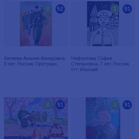
0
92
1
91
Китиева Амалия Ахмедовна,
Нифонтова София
9 лет, Россия, Оротукан
Степановна, 7 лет, Россия,
пгт. Ильский
0
91
0
91