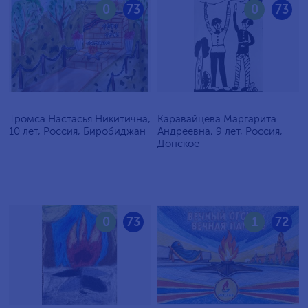
0
73
0
73
Тромса Настасья Никитична,
Каравайцева Маргарита
10 лет, Россия, Биробиджан
Андреевна, 9 лет, Россия,
Донское
0
73
1
72