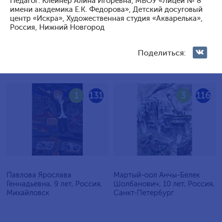
Педагог: Клейнер Алина Игоревна, МБОУ «Лицей № 8
имени академика Е.К. Федорова», Детский досуговый
Голосование жюри
центр «Искра», Художественная студия «Акварелька»,
Россия, Нижний Новгород
Голосования зрителей
Поделиться:
1
131
3
116
Павлова Ярослава
Мартый-оол Анчы-Белек
Геннадьевна, 9 лет, Россия,
Шолбанович, 10 лет, Россия,
Михайловск
Санкт-Петербург