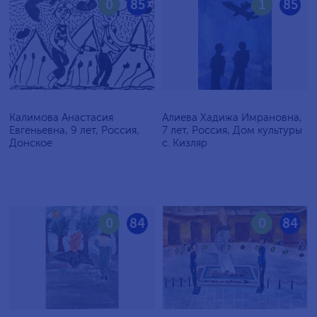
0
85
1
85
Калимова Анастасия
Алиева Хадижа Имрановна,
Евгеньевна, 9 лет, Россия,
7 лет, Россия, Дом культуры
Донское
с. Кизляр
0
84
0
84