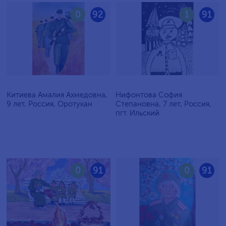
0
92
1
91
Китиева Амалия Ахмедовна,
Нифонтова София
9 лет, Россия, Оротукан
Степановна, 7 лет, Россия,
пгт. Ильский
0
91
0
91