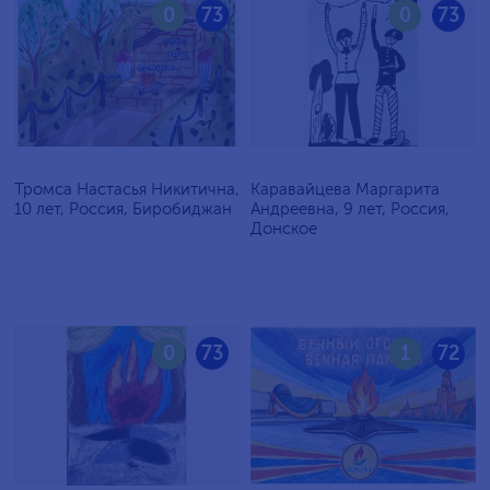
0
73
0
73
Тромса Настасья Никитична,
Каравайцева Маргарита
10 лет, Россия, Биробиджан
Андреевна, 9 лет, Россия,
Донское
0
73
1
72