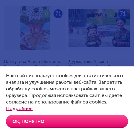
0
71
1
71
Пахнутова Алиса Олеговна,
Дурманова Ульяна
7 лет, Россия, Свободный
Валерьевна, 5 лет, Россия,
Артемовский
Наш сайт использует cookies для статистического
анализа и улучшения работы веб-сайта. Запретить
обработку cookies можно в настройках вашего
браузера. Продолжая использовать сайт, вы даете
согласие на использование файлов cookies.
0
70
0
70
Подробнее
ОК, ПОНЯТНО