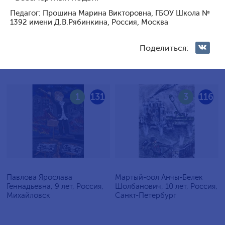
Голосование жюри
Педагог: Прошина Марина Викторовна, ГБОУ Школа №
1392 имени Д.В.Рябинкина, Россия, Москва
Голосования зрителей
Поделиться:
1
131
3
116
Павлова Ярослава
Мартый-оол Анчы-Белек
Геннадьевна, 9 лет, Россия,
Шолбанович, 10 лет, Россия,
Михайловск
Санкт-Петербург