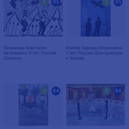
0
85
1
85
Калимова Анастасия
Алиева Хадижа Имрановна,
Евгеньевна, 9 лет, Россия,
7 лет, Россия, Дом культуры
Донское
с. Кизляр
0
84
0
84