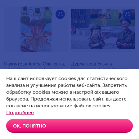
0
71
1
71
Пахнутова Алиса Олеговна,
Дурманова Ульяна
7 лет, Россия, Свободный
Валерьевна, 5 лет, Россия,
Артемовский
Наш сайт использует cookies для статистического
анализа и улучшения работы веб-сайта. Запретить
обработку cookies можно в настройках вашего
браузера. Продолжая использовать сайт, вы даете
согласие на использование файлов cookies.
0
70
0
70
Подробнее
ОК, ПОНЯТНО