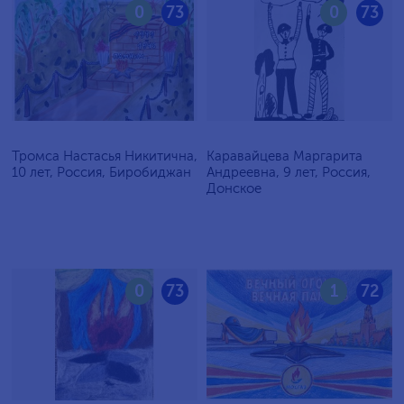
0
73
0
73
Тромса Настасья Никитична,
Каравайцева Маргарита
10 лет, Россия, Биробиджан
Андреевна, 9 лет, Россия,
Донское
0
73
1
72