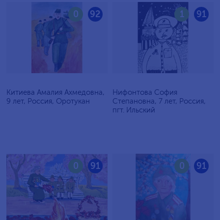
0
92
1
91
Китиева Амалия Ахмедовна,
Нифонтова София
9 лет, Россия, Оротукан
Степановна, 7 лет, Россия,
пгт. Ильский
0
91
0
91