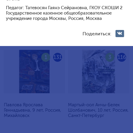
Голосование жюри
Педагог: Татевосян Гаянэ Сейрановна, ГКОУ СКОШИ 2
Государственное казенное общеобразовательное
учреждение города Москвы, Россия, Москва
Голосования зрителей
Поделиться:
1
131
3
116
Павлова Ярослава
Мартый-оол Анчы-Белек
Геннадьевна, 9 лет, Россия,
Шолбанович, 10 лет, Россия,
Михайловск
Санкт-Петербург