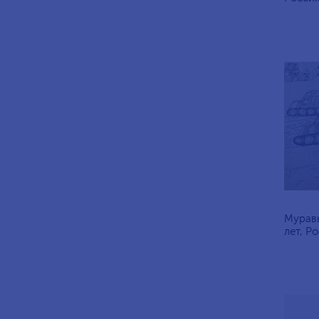
Муравь
лет, Ро