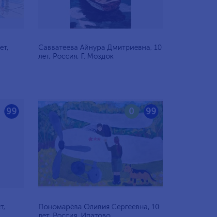
ет,
Савватеева Айнура Дмитриевна, 10
лет, Россия, Г. Моздок
99
0
99
т,
Пономарёва Оливия Сергеевна, 10
лет, Россия, Ипатово