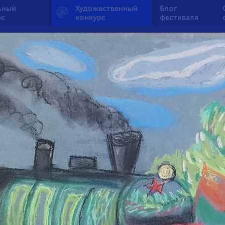
ьный
Художественный
Блог
рс
конкурс
фестиваля
ый огонь — вечная п
от 7 до 10 лет
1
131
3