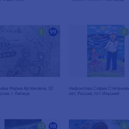
1
99
0
ёва Мария Артёмовна, 10
Нифонтова София Степановн
ссия, г. Липецк
лет, Россия, пгт. Ильский
13
98
0