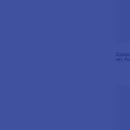
Дударо
лет, Р