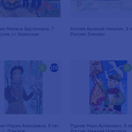
ян Милена Вартановна, 7
Кочнев Арсений Никитич, 9 л
ссия, ст. Казанская
Россия, Елизово
1
100
0
ич Мария Алексеевна, 9 лет,
Руднев Марк Артемович, 8 ле
, c. Донское
Россия, Нижний Новгород