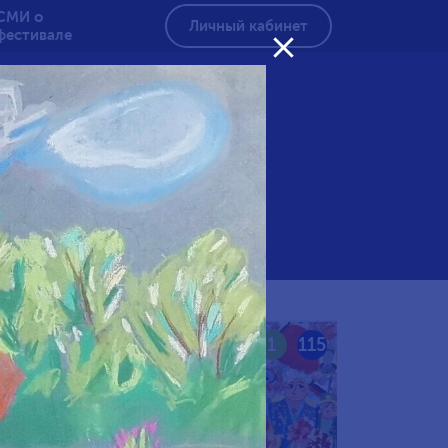
СМИ о
Личный кабинет
фестивале

амять
116
1
115