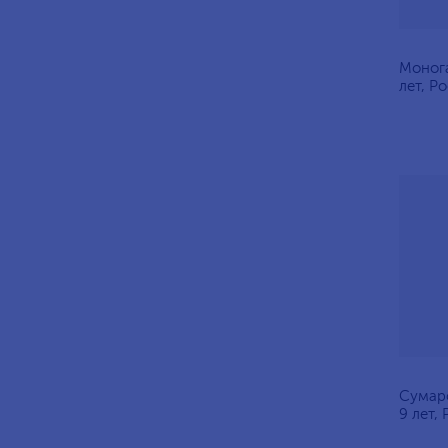
Моног
лет, Р
Сумаро
9 лет,