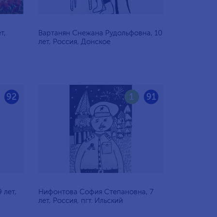
т,
Вартанян Снежана Рудольфовна, 10
лет, Россия, Донское
92
1
91
 лет,
Нифонтова София Степановна, 7
лет, Россия, пгт. Ильский