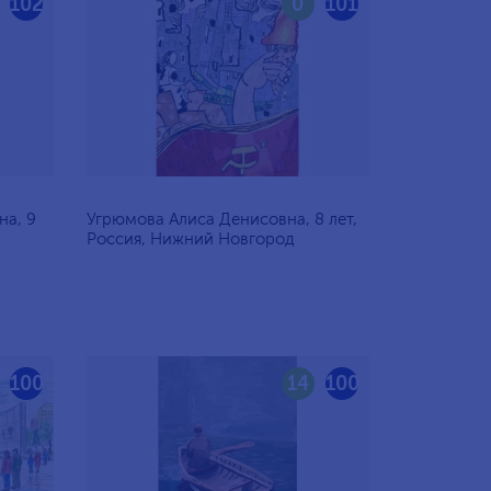
102
0
101
на, 9
Угрюмова Алиса Денисовна, 8 лет,
Россия, Нижний Новгород
100
14
100