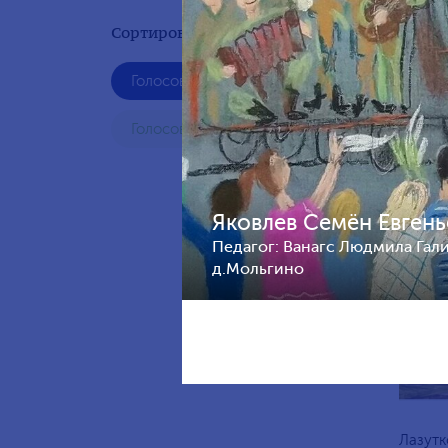
Сортировать по результату:
Голосование жюри
Павлов
лет, Р
Голосования зрителей
Яковлев Семён Евгень
Педагог: Ванагс Людмила Гал
д.Мольгино
Лазутк