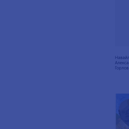
Навайл
Алексан
Горлов