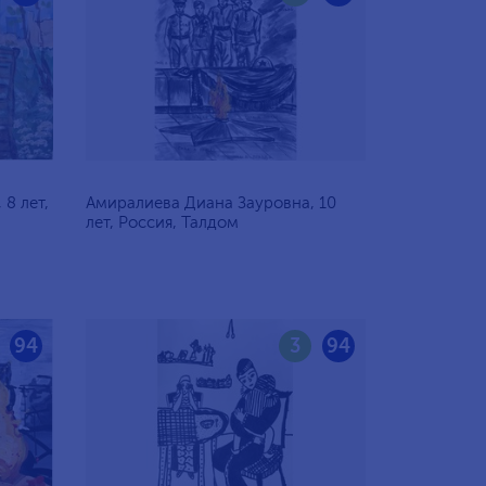
8 лет,
Амиралиева Диана Зауровна, 10
лет, Россия, Талдом
94
3
94