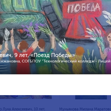
а Ярослава Геннадьевна, 9
Мартый-оол Анчы-Белек
оссия, Михайловск
Шолбанович, 10 лет, Россия,
Петербург
евич, 9 лет, «Поезд Победы»
0
112
2
имжановна, СОГБПОУ "Технологический колледж - Лицей
о Лука Алексеевич, 10 лет,
Муньянова Милана Маратовн