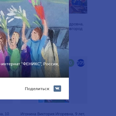
Кириллова Мария Александровна,
 Санкт-
10 лет, Россия, Нижний Новгород
111
0
109
-интернат "ФЕНИКС", Россия,
Поделиться:
а, 10
Игонина Виктория Игоревна, 9 лет,