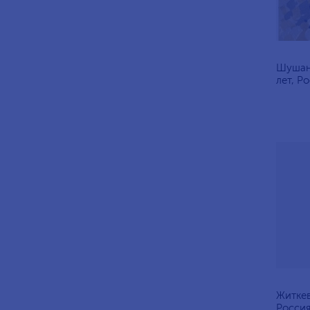
Шушан
лет, Ро
Житкев
Россия