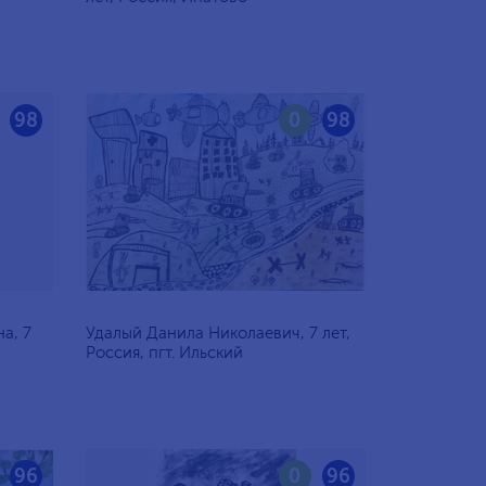
98
0
98
а, 7
Удалый Данила Николаевич, 7 лет,
Россия, пгт. Ильский
96
0
96