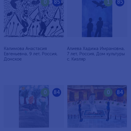
0
85
1
85
Калимова Анастасия
Алиева Хадижа Имрановна,
Евгеньевна, 9 лет, Россия,
7 лет, Россия, Дом культуры
Донское
с. Кизляр
0
84
0
84