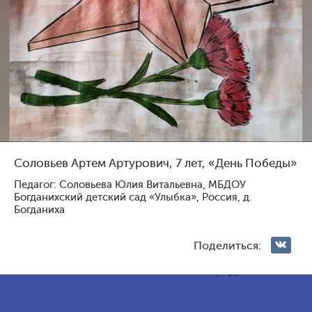
Голосование жюри
Голосования зрителей
1
131
3
116
Соловьев Артем Артурович, 7 лет, «День Победы»
Педагог: Соловьева Юлия Витальевна, МБДОУ
Богданихский детский сад «Улыбка», Россия, д.
Богданиха
Поделиться:
Павлова Ярослава
Мартый-оол Анчы-Белек
Геннадьевна, 9 лет, Россия,
Шолбанович, 10 лет, Россия,
Михайловск
Санкт-Петербург