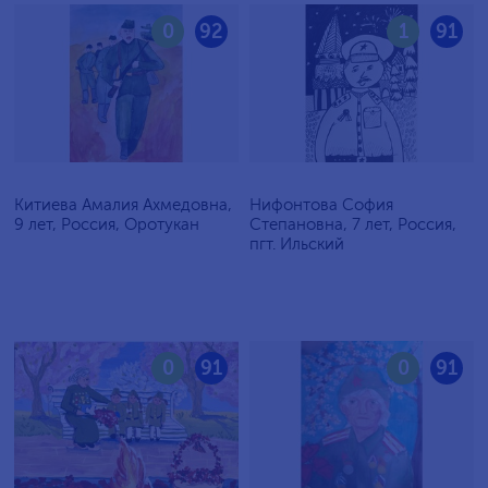
0
92
1
91
Китиева Амалия Ахмедовна,
Нифонтова София
9 лет, Россия, Оротукан
Степановна, 7 лет, Россия,
пгт. Ильский
0
91
0
91