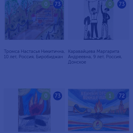
0
73
0
73
Тромса Настасья Никитична,
Каравайцева Маргарита
10 лет, Россия, Биробиджан
Андреевна, 9 лет, Россия,
Донское
0
73
1
72