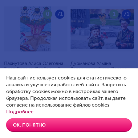
0
71
1
71
Пахнутова Алиса Олеговна,
Дурманова Ульяна
7 лет, Россия, Свободный
Валерьевна, 5 лет, Россия,
Артемовский
Наш сайт использует cookies для статистического
анализа и улучшения работы веб-сайта. Запретить
обработку cookies можно в настройках вашего
браузера. Продолжая использовать сайт, вы даете
согласие на использование файлов cookies.
0
70
0
70
Подробнее
ОК, ПОНЯТНО