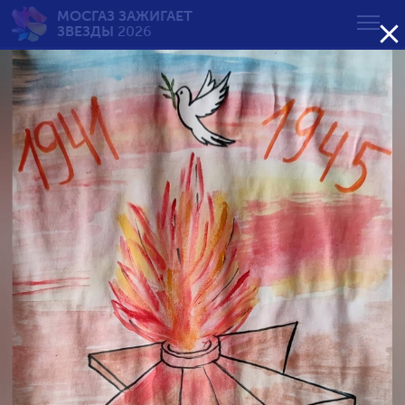
МОСГАЗ ЗАЖИГАЕТ

ЗВЕЗДЫ
2026
Вечный огонь — вечная
память
от 7 до 10 лет
Возрастная группа:
от 7 до 10 лет
от 11 до 14 лет
от 15 до 18 лет
Сортировать по результату: