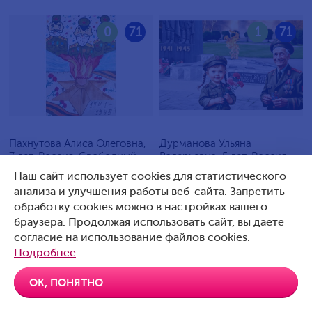
0
71
1
71
Пахнутова Алиса Олеговна,
Дурманова Ульяна
7 лет, Россия, Свободный
Валерьевна, 5 лет, Россия,
Артемовский
Наш сайт использует cookies для статистического
анализа и улучшения работы веб-сайта. Запретить
обработку cookies можно в настройках вашего
браузера. Продолжая использовать сайт, вы даете
согласие на использование файлов cookies.
0
70
0
70
Подробнее
ОК, ПОНЯТНО