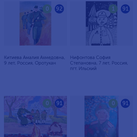
0
92
1
91
Китиева Амалия Ахмедовна,
Нифонтова София
9 лет, Россия, Оротукан
Степановна, 7 лет, Россия,
пгт. Ильский
0
91
0
91