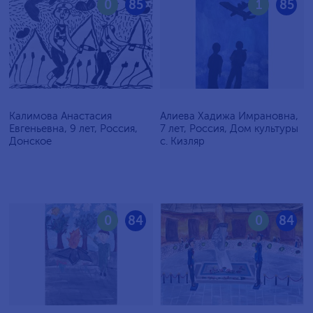
0
85
1
85
Калимова Анастасия
Алиева Хадижа Имрановна,
Евгеньевна, 9 лет, Россия,
7 лет, Россия, Дом культуры
Донское
с. Кизляр
0
84
0
84