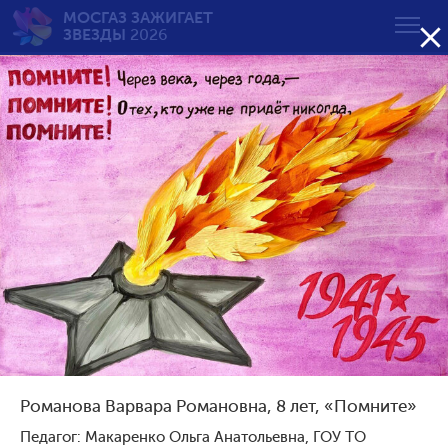
МОСГАЗ ЗАЖИГАЕТ

ЗВЕЗДЫ
2026
Вечный огонь — вечная
память
от 7 до 10 лет
Возрастная группа:
от 7 до 10 лет
от 11 до 14 лет
от 15 до 18 лет
Романова Варвара Романовна, 8 лет, «Помните»
Сортировать по результату:
Педагог: Макаренко Ольга Анатольевна, ГОУ ТО