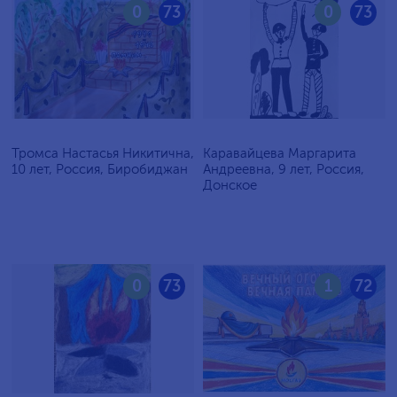
0
73
0
73
Тромса Настасья Никитична,
Каравайцева Маргарита
10 лет, Россия, Биробиджан
Андреевна, 9 лет, Россия,
Донское
0
73
1
72