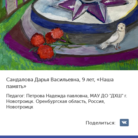
Голосование жюри
Голосования зрителей
1
131
3
116
Сандалова Дарья Васильевна, 9 лет, «Наша
память»
Педагог: Петрова Надежда павловна, МАУ ДО "ДХШ" г.
Новотроицк. Оренбургская область, Россия,
Новотроицк
Павлова Ярослава
Мартый-оол Анчы-Белек
Геннадьевна, 9 лет, Россия,
Шолбанович, 10 лет, Россия,
Михайловск
Санкт-Петербург
Поделиться: