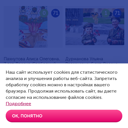
0
71
1
71
Пахнутова Алиса Олеговна,
Дурманова Ульяна
7 лет, Россия, Свободный
Валерьевна, 5 лет, Россия,
Артемовский
Наш сайт использует cookies для статистического
анализа и улучшения работы веб-сайта. Запретить
обработку cookies можно в настройках вашего
браузера. Продолжая использовать сайт, вы даете
согласие на использование файлов cookies.
0
70
0
70
Подробнее
ОК, ПОНЯТНО