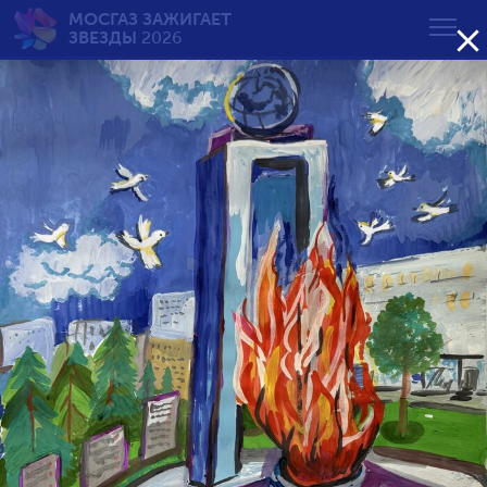
МОСГАЗ ЗАЖИГАЕТ

ЗВЕЗДЫ
2026
Вечный огонь — вечная
память
от 7 до 10 лет
Возрастная группа:
от 7 до 10 лет
от 11 до 14 лет
от 15 до 18 лет
Сортировать по результату: