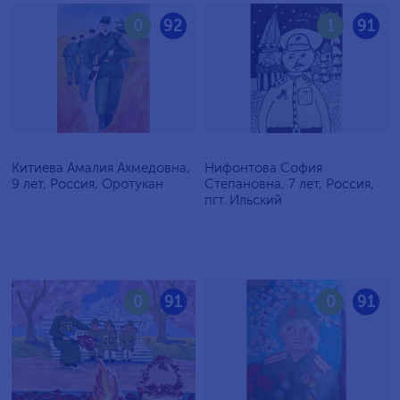
0
92
1
91
Китиева Амалия Ахмедовна,
Нифонтова София
9 лет, Россия, Оротукан
Степановна, 7 лет, Россия,
пгт. Ильский
0
91
0
91