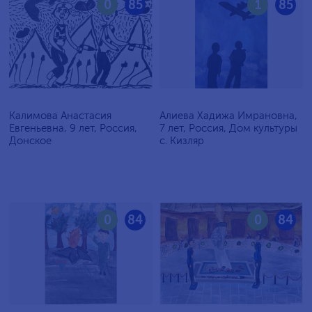
0
85
1
85
Калимова Анастасия
Алиева Хадижа Имрановна,
Евгеньевна, 9 лет, Россия,
7 лет, Россия, Дом культуры
Донское
с. Кизляр
0
84
0
84