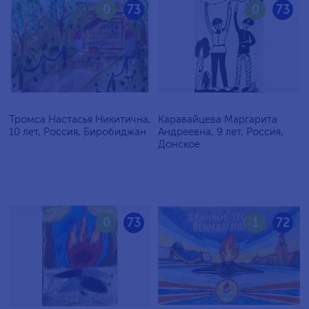
0
73
0
73
Тромса Настасья Никитична,
Каравайцева Маргарита
10 лет, Россия, Биробиджан
Андреевна, 9 лет, Россия,
Донское
0
73
1
72