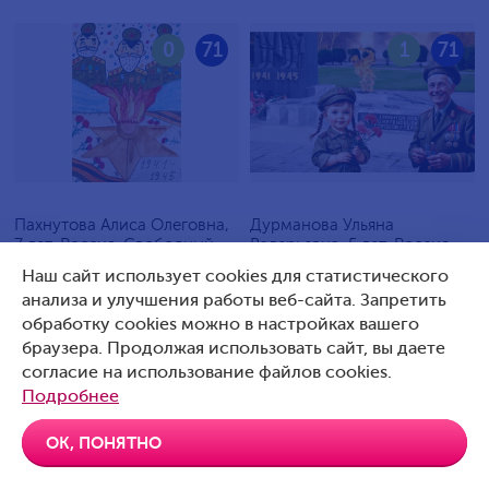
0
71
1
71
Пахнутова Алиса Олеговна,
Дурманова Ульяна
7 лет, Россия, Свободный
Валерьевна, 5 лет, Россия,
Артемовский
Наш сайт использует cookies для статистического
анализа и улучшения работы веб-сайта. Запретить
обработку cookies можно в настройках вашего
браузера. Продолжая использовать сайт, вы даете
согласие на использование файлов cookies.
0
70
0
70
Подробнее
ОК, ПОНЯТНО