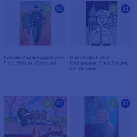
0
92
1
91
Китиева Амалия Ахмедовна,
Нифонтова София
9 лет, Россия, Оротукан
Степановна, 7 лет, Россия,
пгт. Ильский
0
91
0
91