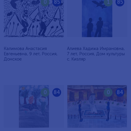
0
85
1
85
Калимова Анастасия
Алиева Хадижа Имрановна,
Евгеньевна, 9 лет, Россия,
7 лет, Россия, Дом культуры
Донское
с. Кизляр
0
84
0
84