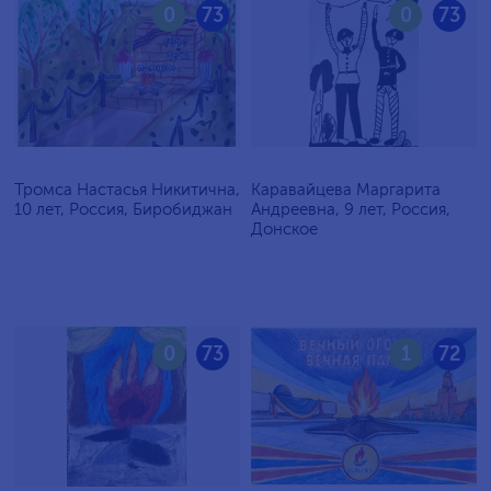
0
73
0
73
Тромса Настасья Никитична,
Каравайцева Маргарита
10 лет, Россия, Биробиджан
Андреевна, 9 лет, Россия,
Донское
0
73
1
72