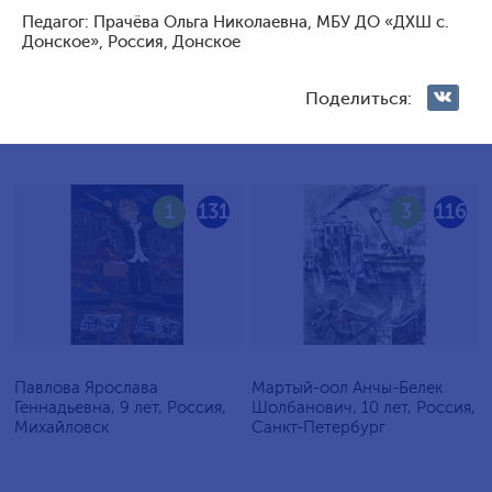
Педагог: Прачёва Ольга Николаевна, МБУ ДО «ДХШ с.
Голосование жюри
Донское», Россия, Донское
Голосования зрителей
Поделиться:
1
131
3
116
Павлова Ярослава
Мартый-оол Анчы-Белек
Геннадьевна, 9 лет, Россия,
Шолбанович, 10 лет, Россия,
Михайловск
Санкт-Петербург