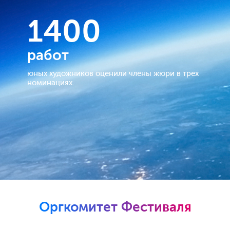
1400
работ
юных художников оценили члены жюри в трех
номинациях.
Оргкомитет Фестиваля