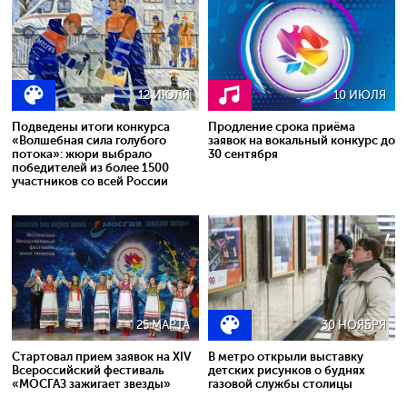
12 ИЮЛЯ
10 ИЮЛЯ
Подведены итоги конкурса
Продление срока приёма
«Волшебная сила голубого
заявок на вокальный конкурс до
потока»: жюри выбрало
30 сентября
победителей из более 1500
участников со всей России
25 МАРТА
30 НОЯБРЯ
Стартовал прием заявок на XIV
В метро открыли выставку
Всероссийский фестиваль
детских рисунков о буднях
«МОСГАЗ зажигает звезды»
газовой службы столицы