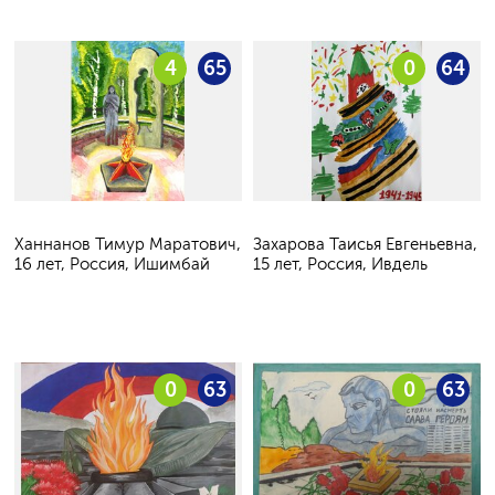
4
65
0
64
Ханнанов Тимур Маратович,
Захарова Таисья Евгеньевна,
16 лет, Россия, Ишимбай
15 лет, Россия, Ивдель
0
63
0
63