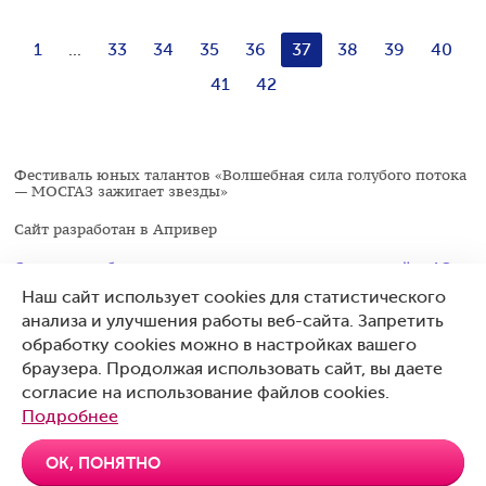
1
...
33
34
35
36
37
38
39
40
41
42
Фестиваль юных талантов «Волшебная сила голубого потока
— МОСГАЗ зажигает звезды»
Сайт разработан в
Апривер
Следите за обновлениями в социальных сетях на сайте АО
«МОСГАЗ»
Наш сайт использует cookies для статистического
анализа и улучшения работы веб-сайта. Запретить
mos-gaz.ru
обработку cookies можно в настройках вашего
браузера. Продолжая использовать сайт, вы даете
согласие на использование файлов cookies.
Центральный офис АО «МОСГАЗ»: Москва, Мрузовский
переулок 11с1
Подробнее
© АО «МОСГАЗ», 2026
ОК, ПОНЯТНО