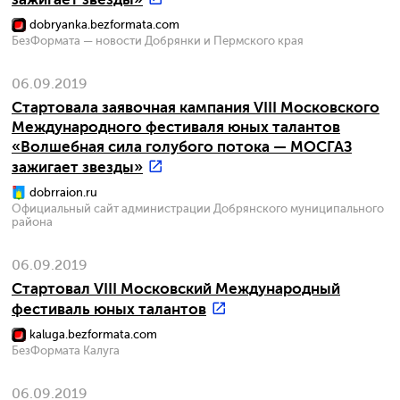
dobryanka.bezformata.com
БезФормата — новости Добрянки и Пермского края
06.09.2019
Стартовала заявочная кампания VIII Московского
Международного фестиваля юных талантов
«Волшебная сила голубого потока — МОСГАЗ
зажигает звезды»
dobrraion.ru
Официальный сайт администрации Добрянского муниципального
района
06.09.2019
Стартовал VIII Московский Международный
фестиваль юных талантов
kaluga.bezformata.com
БезФормата Калуга
06.09.2019