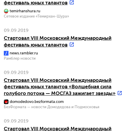
фестиваль юных талантов
temirhanshura.ru
Сетевое издание «Темирхан-Шура»
09.09.2019
Стартовал VIII Московский Международный
фестиваль юных талантов
news.rambler.ru
Рамблер новости
09.09.2019
Стартовал VIII Московский Международный
фестиваль юных талантов «Волшебная сила
голубого потока — МОСГАЗ зажигает звезды»
domodedovo.bezformata.com
БезФормата — новости Домодедова и Подмосковья
09.09.2019
Стартовал VIII Московский Международный