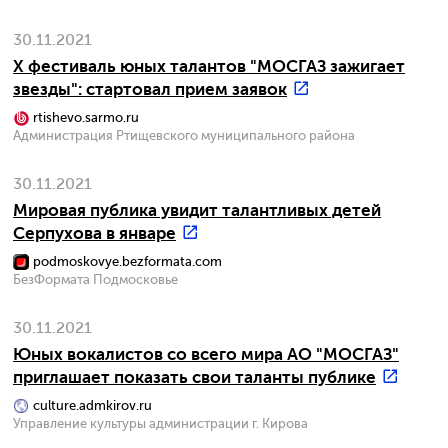
30.11.2021
X фестиваль юных талантов "МОСГАЗ зажигает
звезды": стартовал прием заявок
rtishevo.sarmo.ru
Администрация Ртищевского муниципального района
30.11.2021
Мировая публика увидит талантливых детей
Серпухова в январе
podmoskovye.bezformata.com
БезФормата Подмосковье
30.11.2021
Юных вокалистов со всего мира АО "МОСГАЗ"
приглашает показать свои таланты публике
culture.admkirov.ru
Управление культуры администрации г. Кирова