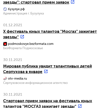
звезды": стартовал прием заявок
бузулук.рф
Администрация г. Бузулука
01.12.2021
X фестиваль юных талантов "Мосгаз" зажигает
звезды"
podmoskovye.bezformata.com
БезФормата Подмосковье
30.11.2021
Мировая публика увидит талантливых детей
Серпухова в январе
otv-media.ru
Серпуховское информационное агентство
30.11.2021
Стартовал прием заявок на фестиваль юных
талантов "МОСГАЗ зажигает звезды"