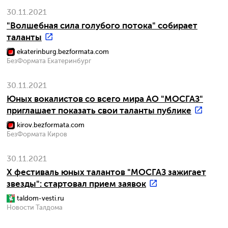
30.11.2021
"Волшебная сила голубого потока" собирает
таланты
ekaterinburg.bezformata.com
БезФормата Екатеринбург
30.11.2021
Юных вокалистов со всего мира АО "МОСГАЗ"
приглашает показать свои таланты публике
kirov.bezformata.com
БезФормата Киров
30.11.2021
X фестиваль юных талантов "МОСГАЗ зажигает
звезды": стартовал прием заявок
taldom-vesti.ru
Новости Талдома