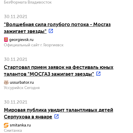
БезФормата Владивосток
30.11.2021
"Волшебная сила голубого потока - Мосгаз
зажигает звезды"
georgievsk.ru
Официальный сайт г. Георгиевск
30.11.2021
Стартовал прием заявок на фестиваль юных
талантов "МОСГАЗ зажигает звезды"
ussurbator.ru
Уссурийск Сегодня
30.11.2021
Мировая публика увидит талантливых детей
Серпухова в январе
smitanka.ru
Смитанка