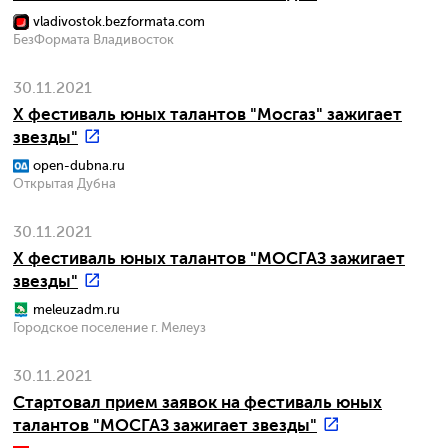
vladivostok.bezformata.com
БезФормата Владивосток
30.11.2021
X фестиваль юных талантов "Мосгаз" зажигает
звезды"
open-dubna.ru
Открытая Дубна
30.11.2021
X фестиваль юных талантов "МОСГАЗ зажигает
звезды"
meleuzadm.ru
Городское поселение г. Мелеуз
30.11.2021
Стартовал прием заявок на фестиваль юных
талантов "МОСГАЗ зажигает звезды"