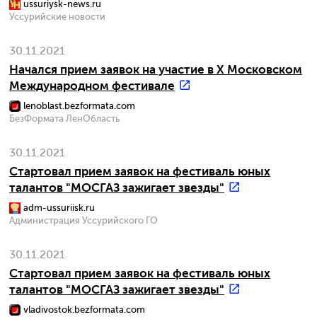
ussuriysk-news.ru
Уссурийские новости
30.11.2021
Начался прием заявок на участие в X Московском
Международном фестивале
lenoblast.bezformata.com
БезФормата ЛенОбласть
30.11.2021
Стартовал прием заявок на фестиваль юных
талантов "МОСГАЗ зажигает звезды"
adm-ussuriisk.ru
Администрация Уссурийского ГО
30.11.2021
Стартовал прием заявок на фестиваль юных
талантов "МОСГАЗ зажигает звезды"
vladivostok.bezformata.com