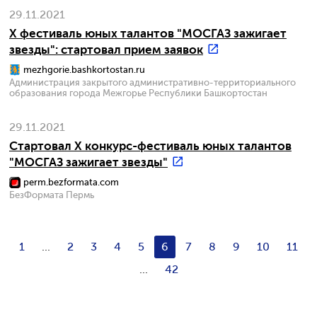
29.11.2021
X фестиваль юных талантов "МОСГАЗ зажигает
звезды": стартовал прием заявок
mezhgorie.bashkortostan.ru
Администрация закрытого административно-территориального
образования города Межгорье Республики Башкортостан
29.11.2021
Стартовал X конкурс-фестиваль юных талантов
"МОСГАЗ зажигает звезды"
perm.bezformata.com
БезФормата Пермь
1
...
2
3
4
5
6
7
8
9
10
11
...
42