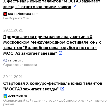
X фестиваль юных талантов "МОСГАЗ зажигает
звезды": стартовал прием заявок
ufa.bezformata.com
БезФормата Уфа
29.11.2021
Продолжается прием заявок на участие в X
Московском Международном фестивале юных
талантов "Волшебная сила голубого потока -
МОСГАЗ зажигает звезды"
sarvesti.ru
Саратовские новости
29.11.2021
Стартовал X конкурс-фестиваль юных талантов
"МОСГАЗ зажигает звезды"
dobrraion.ru
Официальный сайт администрации Добрянского муниципального
района