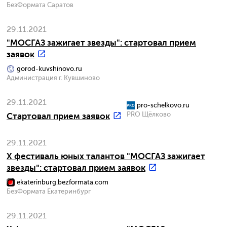
БезФормата Саратов
29.11.2021
"МОСГАЗ зажигает звезды": стартовал прием
заявок
gorod-kuvshinovo.ru
Администрация г. Кувшиново
29.11.2021
pro-schelkovo.ru
PRO Щёлково
Стартовал прием заявок
29.11.2021
X фестиваль юных талантов "МОСГАЗ зажигает
звезды": стартовал прием заявок
ekaterinburg.bezformata.com
БезФормата Екатеринбург
29.11.2021