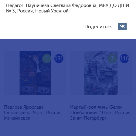
Педагог: Пауничева Светлана Фёдоровна, МБУ ДО ДШИ
Голосование жюри
№ 3, Россия, Новый Уренгой
Голосования зрителей
Поделиться:
1
131
3
116
Павлова Ярослава
Мартый-оол Анчы-Белек
Геннадьевна, 9 лет, Россия,
Шолбанович, 10 лет, Россия,
Михайловск
Санкт-Петербург