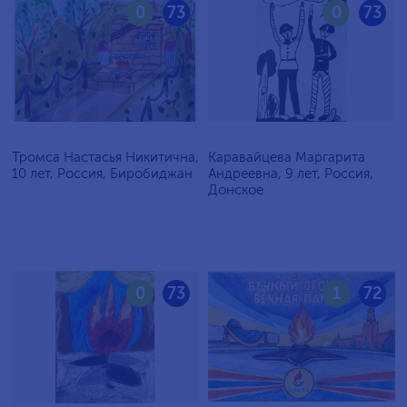
0
73
0
73
Тромса Настасья Никитична,
Каравайцева Маргарита
10 лет, Россия, Биробиджан
Андреевна, 9 лет, Россия,
Донское
0
73
1
72