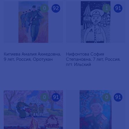
0
92
1
91
Китиева Амалия Ахмедовна,
Нифонтова София
9 лет, Россия, Оротукан
Степановна, 7 лет, Россия,
пгт. Ильский
0
91
0
91