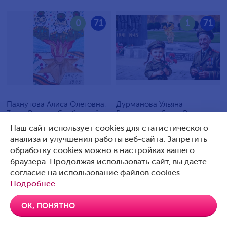
0
71
1
71
Пахнутова Алиса Олеговна,
Дурманова Ульяна
7 лет, Россия, Свободный
Валерьевна, 5 лет, Россия,
Артемовский
Наш сайт использует cookies для статистического
анализа и улучшения работы веб-сайта. Запретить
обработку cookies можно в настройках вашего
браузера. Продолжая использовать сайт, вы даете
согласие на использование файлов cookies.
0
70
0
70
Подробнее
ОК, ПОНЯТНО