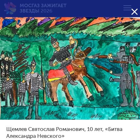
МОСГАЗ ЗАЖИГАЕТ

ЗВЕЗДЫ
2026
Вечный огонь — вечная
память
от 7 до 10 лет
Возрастная группа:
от 7 до 10 лет
от 11 до 14 лет
от 15 до 18 лет
Щемлев Святослав Романович, 10 лет, «Битва
Сортировать по результату:
Александра Невского»