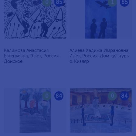
0
85
1
85
Калимова Анастасия
Алиева Хадижа Имрановна,
Евгеньевна, 9 лет, Россия,
7 лет, Россия, Дом культуры
Донское
с. Кизляр
0
84
0
84